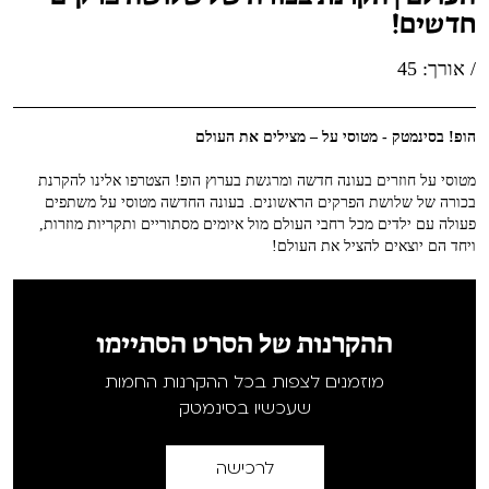
חדשים!
VOD
מועדון אנגלית לקטנטנים
מחווה לקסבייה דולאן
/ אורך: 45
ENG
מועדון אנגלית לכל המשפחה
סינמטק קאלט על הגג 2026
הופ! בסינמטק - מטוסי על – מצילים את העולם
לאזור האישי
ראשון בקולנוע
נבחרי דוקאביב 2026
מטוסי על חוזרים בעונה חדשה ומרגשת בערוץ הופ! הצטרפו אלינו להקרנת
שלישי בשלייקס
אירועים מיוחדים
בכורה של שלושת הפרקים הראשונים. בעונה החדשה מטוסי על משתפים
רכישת מנוי
פעולה עם ילדים מכל רחבי העולם מול איומים מסתוריים ותקריות מוזרות,
ויחד הם יוצאים להציל את העולם!
אפטר בסינמטק
הגלריה
Gift Card
Teen Screen
צור קשר
ההקרנות של הסרט הסתיימו
קולנוע ישראלי
מוזמנים לצפות בכל ההקרנות החמות
לפי ימים
שעכשיו בסינמטק
לרכישה