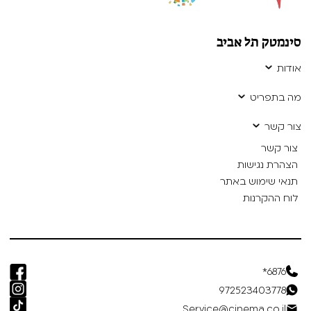
סינמטק תל אביב
אודות
מה בתפריט
צור קשר
צור קשר
הצהרת נגישות
תנאי שימוש באתר
לוח ההקרנות
6876*
972523403778
Service@cinema.co.il