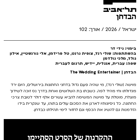
הבדחן
ישראל / 2026 / אורך: 102
בימוי: גידי דר
בהשתתפות: שולי רנד, צופית גרנט, טל פרידמן, אלי גורנשטיין, אילון
גולד, מלכי גולדמן
שפה: עברית, אנגלית, יידיש, תרגום לעברית
הבדחן | The Wedding Entertainer
מוישה (שולי רנד), מי שהיה פעם גדול בדחני החתונות בירושלים, היום ירד
מגדולתו וחי מהיד לפה. כשבתו בת השלושים ואחת בדרך נס זוכה לשידוך
מוצלח, מוטלת על מוישה המשימה להביא עשרים אלף דולר לטובת צרכי
החתונה. כל ניסיונותיו לארגן את הסכום עולים בתוהו, עד שנקרית בידו
הזדמנות גם להשיג את הכסף וגם לחזור לימי תהילתו כבדחן.
ההקרנות של הסרט הסתיימו