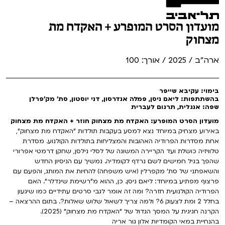
מועדון הסרט המופרע + האקדח מת
מצחוק
ארה"ב / 2025 / אורך: 100
בימוי: עקיבא שייפר
בהשתתפות: ליאם ניסן, פמלה אנדרסון, דני יוסטון, סת' מק'פרלן
שפה: אנגלית, תרגום לעברית
מועדון הסרט המופרע: האקדח מת מצחוק חוזר + האקדח מת מצחוק
באירוע מצחיק במיוחד נצא למסע בעקבות תולדות "האקדח מת מצחוק",
אחת מסדרות הפרודיה האהובות והמצליחות בתולדות הקולנוע. מסדרת
טלוויזיה כושלת ועד הקריירה המשונה של לסלי נילסן, שחקן דרמטי אפרורי
שהפך בגיל חמישים לשם נרדף לקומדיה. נמשיך עם הניסיון החדש
והשאפתני של סת' מקפרלין (איש משפחה) להחיות את המותג, והפעם עם
פרצוף מפתיע במיוחד: ליאם ניסן. כן, ההוא מ"רשימת שינדלר". האם
הפרודיה הקולנועית חזרה? ומה זה אומר לגבי סרטים עתידיים כמו שיגעון
בחלל 2 ומת לצעוק 6? ולמה צריך לשאול שלוש שאלות?. בתום ההרצאה –
הקרנה חגיגית על המסך הגדול של "האקדח מת מצחוק" (2025).
בהנחיית במאי הקומדיות אלון גור אריה