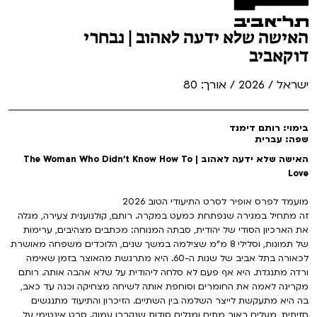
האישה שלא ידעה לאהוב | נבחרי
דוקאביב
ישראל / 2026 / אורך: 80
בימוי: רותם דימנד
שפה: עברית
האישה שלא ידעה לאהוב | The Woman Who Didn't Know How To
Love
מועמד לפרס אופיר לסרט התיעודי הטוב 2026
זה מתחיל במגירה שנפתחת כמעט במקרה. רותם, קולנוענית צעירה, מגלה
את הארכיון הסודי של יהודית, סבתה המנוחה: מכתבים מצהיבים, ערימות
של תמונות, וסלילי 8 מ"מ שצילמה במשך שנים, הלוכדים משפחה מאושרת
לכאורה בתל אביב של שנות ה-60. היא מתרגשת מהאוצר בזמן שאימה
ורדה מתנגדת. היא אף פעם לא סלחה ליהודית על שלא אהבה אותה. רותם
מקרינה לאמה את החומרים וסוחפת אותה לשיחה מצחיקה וכנה עד כאב,
בה היא מתעקשת לייצר השלמה בין השתיים. הזיכרון והתיעוד מתנגשים
חזיתית, מעלים באוב מתים ומגלים סודות שנקברו עמוק. סרט אינטימי על