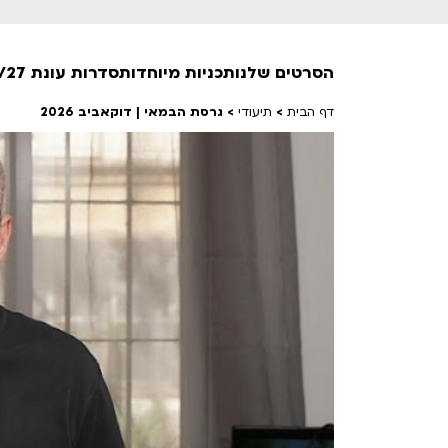
הסרטים שלנו
תכניות מיוחדות
סדרות עונת 26/27
דף הבית
>
תיעודי
>
גרסת הבמאי | דוקאביב 2026
חופשי למנויים
טרום בכורה
חדשים
סרט פלוס
לילדים ולכל המשפחה
הקרנות על פופים
מועדון אנגלית לקטנטנים
מועדון אנגלית לכל המשפחה
הדרכ
ראשון בקולנוע
שלישי בשלייקס
לפ
אפטר בסינמטק