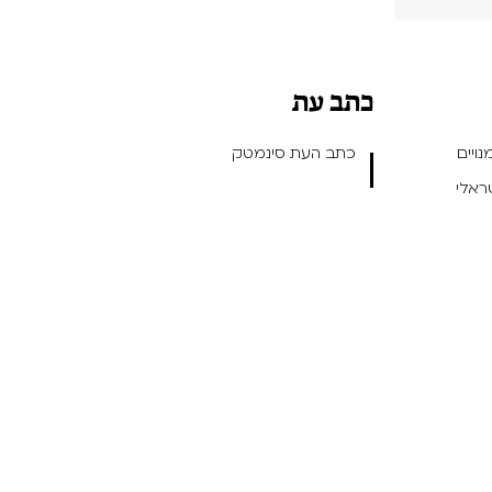
כתב עת
ויים
כתב העת סינמטק
שראלי