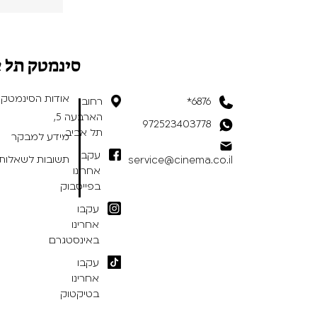
סינמטק תל 
אודות הסינמטק
6876*
רחוב
הארבעה 5,
972523403778
תל אביב
מידע למבקר
עקבו
תשובות לשאלות 
service@cinema.co.il
אחרינו
בפייסבוק
עקבו
אחרינו
באינסטגרם
עקבו
אחרינו
בטיקטוק