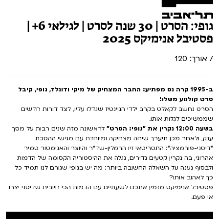
גופי: הסרט | 30 שנה לסרט | לגילאי 6+ |
פסטיבל אנימיקס 2025
/ אורך: 120
ב-1995 קרה נס מפתיע: החבר המצחיק של מיקי ודונלד, גופי, קיבל
סרט קולנוע משלו!
הסרט נחשב לקאלט בקרב ילדי הניינטיז שגדלו עליו, לצד דורות חדשים
שממשיכים לגלות אותו.
בשעה 12:00 נקרין את "גופי: הסרט"
לראשונה מזה שנים רבות על מסך
ענק, ולאחר מכן תיערך שיחה מצחיקה ומיוחדת עם מגישי ההסכת
"דיסני-פורמציה": התסריטאי זיו הרמלין-שד"ר והיוצר והאנימטור טמיר
אהרוני, בה נקרין קטעים נדירים, נגלה את ההיסטוריה הקסומה של הדמות
ולבסוף נענה על השאלה החשובה ביותר: מה יש בגופי שגורם לנו תמיד כל
כך לאהוב אותו?
פסטיבל אנימיקס מזמין אתכם לשעתיים עם הדמות הכי חיובית שדיסני יצרו
אי פעם.