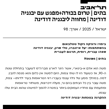
בתים | טרום בכורה+מפגש עם יבגניה
דודינה | מחווה ליבגניה דודינה
ישראל / 2025 / אורך: 98
בימוי: ורוניקה ניקול טטלבאום
בהשתתפות: יעל איזנברג, טלי שרון, יבגניה דודינה
שפה: עברית, רוסית, תרגום לעברית
בתים | Houses
סשה הוא אדם א-בינארי, אשר היגר לארץ מברה״מ לשעבר בתחילת שנות
ה-90, אז כשעוד היו לו שתי צמות, היום לסשה אין כלום והוא מנסה להבין
למה. במהלך מסע של גילוי עצמי בעברו רווי הטראומות בעיר ילדותו– צפת,
סשה עובר בין כל הבתים בהם גר, מעלה זיכרונות, משחזר טראומות
ומתעמת עם פחדיו העמוקים ביותר במטרה להפוך למישהו שהוא הבית שלו
עצמו.
ההקרנה בנוכחות יבגניה דודינה