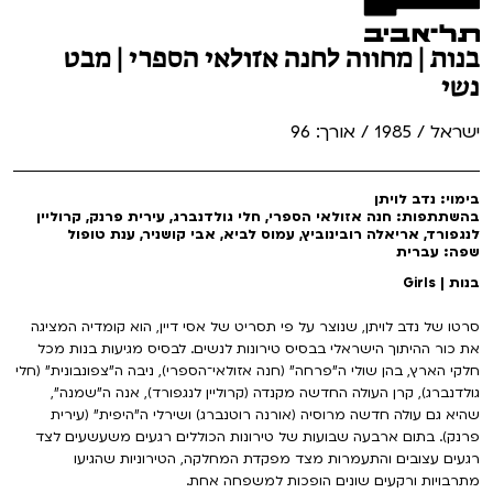
בנות | מחווה לחנה אזולאי הספרי | מבט
נשי
ישראל / 1985 / אורך: 96
בימוי: נדב לויתן
בהשתתפות: חנה אזולאי הספרי, חלי גולדנברג, עירית פרנק, קרוליין
לנגפורד, אריאלה רובינוביץ, עמוס לביא, אבי קושניר, ענת טופול
שפה: עברית
בנות | Girls
סרטו של נדב לויתן, שנוצר על פי תסריט של אסי דיין, הוא קומדיה המציגה
את כור ההיתוך הישראלי בבסיס טירונות לנשים. לבסיס מגיעות בנות מכל
חלקי הארץ, בהן שולי ה”פרחה” (חנה אזולאי־הספרי), ניבה ה”צפונבונית” (חלי
גולדנברג), קרן העולה החדשה מקנדה (קרוליין לנגפורד), אנה ה”שמנה”,
שהיא גם עולה חדשה מרוסיה (אורנה רוטנברג) ושירלי ה”היפית” (עירית
פרנק). בתום ארבעה שבועות של טירונות הכוללים רגעים משעשעים לצד
רגעים עצובים והתעמרות מצד מפקדת המחלקה, הטירוניות שהגיעו
מתרבויות ורקעים שונים הופכות למשפחה אחת.