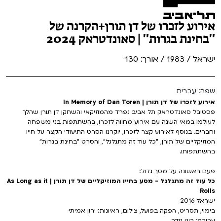
אירוע לזכרו של דן תורן+הקרנה של
"בחינת בגרות" | סאונדטראק 2024
ישראל / 1983 / אורך: 130
שפה: עברית
אירוע לזכרו של דן תורן | In Memory of Dan Toren
פסטיבל סאונדטראק תל אביב נפרד מהמוזיקאי והשחקן דן תורן שהלך
לעולמו במאי השנה עם אירוע מחווה לזכרו, בהשתתפות בני משפחה
וחברים. בנוסף לאירוע קצר לזכרו, יוקרנו הסרט התיעודי הקצר על חייו
המוזיקליים של תורן, "כל עוד זה מתגלגל", והסרט "בחינת בגרות"
בהשתתפותו.
פעם ראשונה על מסך גדול:
כל עוד זה מתגלגל - מסע בחייו המוזיקליים של דן תורן | As Long as it
Rolls
ישראל 2016
בימוי, תסריט, הפקה בפועל, צילום, ראיונות: ירון אמיתי
עריכה: רוני גודר