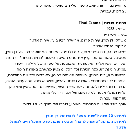
מרואיינים: דן תורן, יואב קוטנר, טלי רובינשטיין, מאור כהן
25 דקות, עברית
בחינת בגרות | Final Exams
ישראל 1983
בימוי: אסי דיין
משחק: דן תורן, עירית פרנק, אריאלה רבינוביץ׳, אירית אלטר
מוזיקה: נפתלי אלטר
במסגרת הענקת פרס מפעל חיים לנפתלי אלטר והמחווה לזכרו של דן תורן,
פסטיבל סאונדטראק יקרין את סרט האייטיז האהוב "בחינת בגרות" - דרמת
הנעורים הישראלית האלמותית המבוססת על ספרה של גלילה רון-פדר
עמית. רוני (תורן), מלך הכיתה וכדורסלן מצטיין מתאהב באורנה היפה
והביישנית (עירית פרנק). השניים פוצחים ברומן, מאבדים יחד את בתוליהם,
והופכים לזוג מהסרטים. אורנה נכנסת להריון, וכשהיא מחליטה לעבור הפלה,
הדברים מתחילים להסתבך. את שיר הנושא, שביצעו גרי אקשטיין ומזי כהן
הלחין נפתלי אלטר למילותיהם של אסי דיין ועלי מוהר.
80 דקות, עברית
אורך כולל של שני הסרטים והאירוע לזכרו של תורן: כ-130 דקות
לאירוע 20 שנה ל"שנת אפס" לזכרו של דן תורן
לאירוע הקרנת "הזמנה לרצח" וטקס הענקת פרס מפעל חיים לנפתלי
אלטר