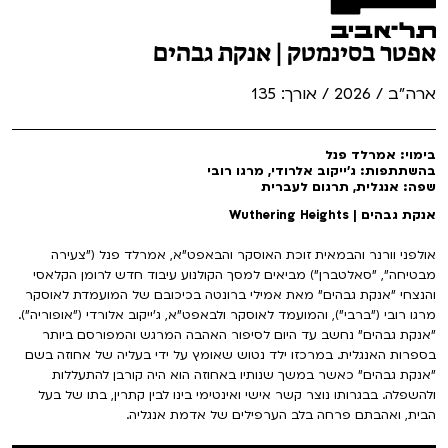
אפטר בסינמטק | אנקת גבהים
ארה"ב / 2026 / אורך: 135
בימוי: אמרלד פנל
בהשתתפות: ג'ייקוב אלרודי, מרגו רובי
שפה: אנגלית, תרגום לעברית
אנקת גבהים | Wuthering Heights
אולפני וורנר והבמאית זוכת האוסקר והבאפט"א, אמרלד פנל ("צעירה
מבטיחה", "סאלטברן") מביאים למסך הקולנוע עיבוד חדש לרומן הקלאסי
והנצחי "אנקת גבהים" מאת אמילי ברונטה בכיכובם של המועמדת לאוסקר
מרגו רובי ("ברבי"), והמועמד לאוסקר ולבאפט"א, ג'ייקוב אלורדי ("אופוריה").
"אנקת גבהים" נחשב עד היום לסיפור האהבה המרגש והמפורסם ביותר
בספרות האנגלית. במרכזו ילד נטוש שאומץ על ידי בעליה של אחוזה בשם
"אנקת גבהים" כאשר במשך שנותיו באחוזה הוא היה קורבן להתעללות
ולהשפלה. בבגרותו נוצר קשר אישי ואינטימי בינו לבין קתרין, בתו של בעל
הבית, ואהבתם פרחה בלב הערפילים של אדמת אנגליה.