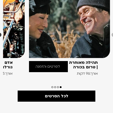
תהילה מאוחרת
אדם בע
לפרטים והזמנה
| טרום בכורה
גורלו
אורך:96 דקות
אורך:95 דקות
לכל הסרטים