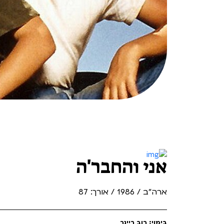
Teen Screen
קולנוע ישראלי
לפי ימים
אני והחבר'ה
ארה"ב / 1986 / אורך: 87
בימוי: רוב ריינר