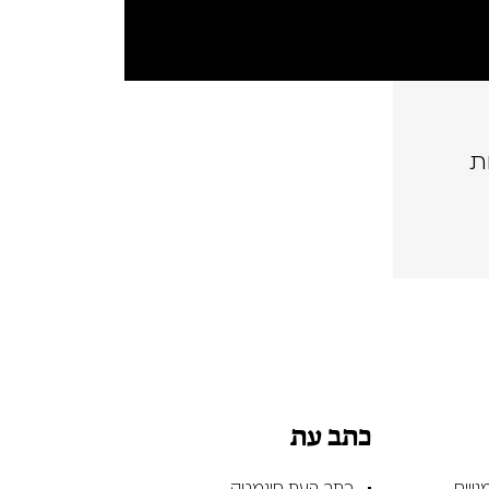
ת
כתב עת
ויים
כתב העת סינמטק