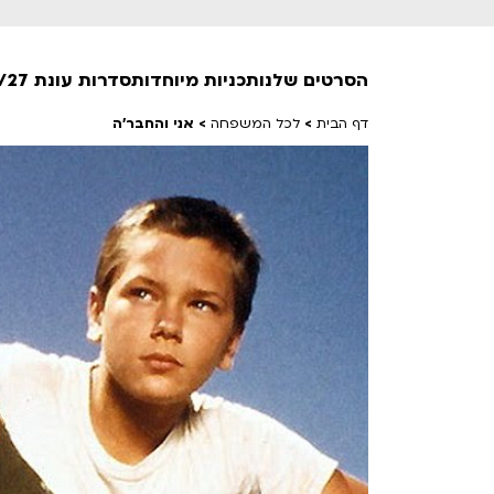
הסרטים שלנו
תכניות מיוחדות
סדרות עונת 26/27
דף הבית
>
לכל המשפחה
>
אני והחבר'ה
חופשי למנויים
טרום בכורה
חדשים
סרט פלוס
לילדים ולכל המשפחה
הקרנות על פופים
מועדון אנגלית לקטנטנים
מועדון אנגלית לכל המשפחה
הדרכ
ראשון בקולנוע
שלישי בשלייקס
לפ
אפטר בסינמטק