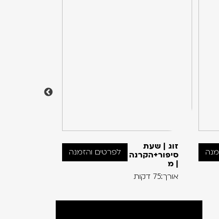
זוג | שעת
צעצוע של
מנה
לפרטים והזמנה
סיפור+הקרנה
סיפור 5 –
| מ
אורך:102 דקות
אורך:75 דקות
לכל הסרטים