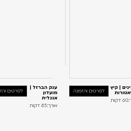
נים | קיץ
ענק הברזל |
לפרטים והזמנה
לפרטים והז
אטורות
מועדון
אנגלית
קות
אורך:85 דקות