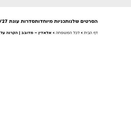
הסרטים שלנו
תכניות מיוחדות
סדרות עונת 26/27
דף הבית
>
לכל המשפחה
>
אלאדין – מדובב | הקרנה על 
חופשי למנויים
טרום בכורה
חדשים
סרט פלוס
לילדים ולכל המשפחה
הקרנות על פופים
מועדון אנגלית לקטנטנים
מועדון אנגלית לכל המשפחה
הדרכ
ראשון בקולנוע
שלישי בשלייקס
לפ
אפטר בסינמטק