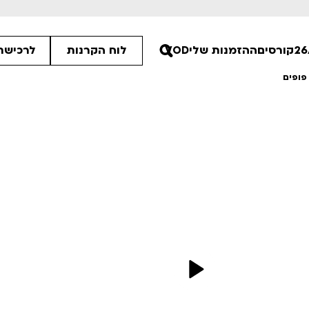
קורסים
ההזמנות שלי
VOD
לוח הקרנות
לרכישת 
פופים
30
30
00
ים הלא ידועות
פסטיבל אנימיקס 2026
רטים
לפרטים