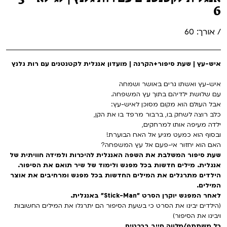
VOD
6
מועדון אנגלית לקטנטנים
מחווה לקסבייה דולאן
/ אורך: 60
ENG
מועדון אנגלית לכל המשפחה
סינמטק קאלט על הגג 2026
איש-עץ | שעת סיפור+הקרנה | מועדון אנגלית לקטנטנים עם רות גלנץ
לאזור האישי
ראשון בקולנוע
נבחרי דוקאביב 2026
איש-עץ ואשתו גרים באושר ושמחה
שלישי בשלייקס
אירועים מיוחדים
רכישת מנוי
עם שלושת ילדיהם בתוך עץ המשפחה.
אבל העולם הוא מקום מסוכן לאיש-עץ:
כלב רוצה לשחק בו, ברבור מרפד בו את הקן,
אפטר בסינמטק
הגלריה
Gift Card
ילדה מעיפה אותו למרחקים,
ובסוף הוא כמעט מגיע אל האח הבוערת!
Teen Screen
האם הוא יחזור אי-פעם אל עץ המשפחה?
צור קשר
שעת סיפור המשלבת את השפה האנגלית להיכרות ולמידה חוויתית של
קולנוע ישראלי
אנגלית. מילים חדשות בכל מפגש ולימוד של שיר תואם את הסיפור.
הילדים מתרגלים את המילים החדשות בכל מפגש ומרחיבים את אוצר
המילים.
לפי ימים
לאחר המפגש יוקרן הסרט "Stick-Man" באנגלית.
(הילדים יבינו את הסרט כי בשעת הסיפור הם יתרגלו את המילים החשובות
ויבינו את הסיפור)
כל משתתף/מלווה חייב בכרטיס