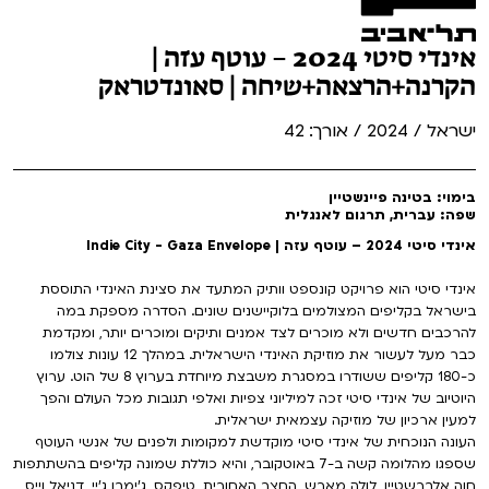
אינדי סיטי 2024 – עוטף עזה |
הקרנה+הרצאה+שיחה | סאונדטראק
ישראל / 2024 / אורך: 42
בימוי: בטינה פיינשטיין
שפה: עברית, תרגום לאנגלית
אינדי סיטי 2024 – עוטף עזה | Indie City - Gaza Envelope
אינדי סיטי הוא פרויקט קונספט וותיק המתעד את סצינת האינדי התוססת
בישראל בקליפים המצולמים בלוקיישנים שונים. הסדרה מספקת במה
להרכבים חדשים ולא מוכרים לצד אמנים ותיקים ומוכרים יותר, ומקדמת
כבר מעל לעשור את מוזיקת האינדי הישראלית. במהלך 12 עונות צולמו
כ-180 קליפים ששודרו במסגרת משבצת מיוחדת בערוץ 8 של הוט. ערוץ
היוטיוב של אינדי סיטי זכה למיליוני צפיות ואלפי תגובות מכל העולם והפך
למעין ארכיון של מוזיקה עצמאית ישראלית.
העונה הנוכחית של אינדי סיטי מוקדשת למקומות ולפנים של אנשי העוטף
שספגו מהלומה קשה ב-7 באוטקובר, והיא כוללת שמונה קליפים בהשתתפות
חוה אלברשטיין, לולה מארש, החצר האחורית, טיפקס, ג'ימבו ג'יי, דניאל וייס,