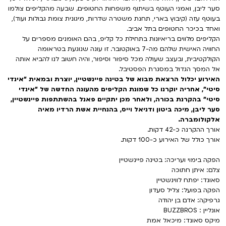
סער ליבן, ואמני העוטף בשיתוף משפחות החטופים. שבעה מהקליפים צולמו
בעוטף עזה (קיבוץ בארי, תחנת משטרה שדרות, מיגונית צומת גבולות ועוד),
ואחד בכיכר החטופים בתל אביב.
הקליפים מלווים בריאיונות בתחילת כל קליפ, בהם האומנים מספרים על
החוויה האישית שלהם מה-7 באוקטובר. זו עונה שנוגעת בטראומה
הקולקטיבית, ובעצב שעולה מכל סיפור וסיפור, והיה חשוב לנו להביא אותה
אל המסך הגדול במסגרת הפסטיבל.
האירוע יכלול הרצאת מבוא של בטינה פיינשטיין, יוצרת ובמאית "אינדי
סיטי", אחריה יוקרנו כל שמונת הקליפים מהעונה החדשה של "אינדי
סיטי" בהקרנת בכורה, ולאחר מכן יתקיים פאנל בהשתתפות פיינשטיין,
סער ליבן, מיכה ביטון ודניאל וייס, בהנחיית אשת הרדיו מאיה
אלקולומברה.
אורך ההקרנה כ-42 דקות.
אורך כולל של האירוע כ-100 דקות.
הפקה בימוי ועריכה: בטינה פיינשטיין
צלם: איתן חתוכה
סאונד: יפתח לווינשטיין
הפקה בפועל: צליל סעדון
גרפיקה: אדם בן יהודה
אונליין : BUZZBROS
מיקס סאונד: מיכאל אמת