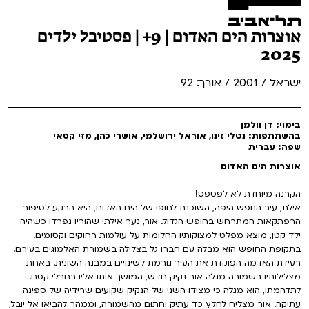
אוצרות הים האדום | 9+ | פסטיבל ילדים
2025
ישראל / 2001 / אורך: 92
בימוי: דן וולמן
בהשתתפות: נטלי זינו, אוראל ירושלמי, אושרי כהן, מזי קסאי
שפה: עברית
אוצרות הים האדום
הקרנה מיוחדת לא לפספס!
אילת, עיר הנופש היפה, השוכנת לחופו של הים האדום, היא הרקע לסיפור
הרפתקאות המתרחש בחופש הגדול. אור, נער אילתי שהוריו נפרדו כשהיה
ילד קטן, מוצא מפלט למצוקותיו החלומות על עולמות רחוקים וקסומים.
בתקופת החופש הוא מבלה עם חברו גל בצלילה בשמורת האלמוגים בעירם.
רעידת האדמה הפוקדת את העיר גורמת לשינויים במבנה השונית. באחת
מצלילותיו בשמורה מגלה אור נקיק חדש, המושך אותו אליו בחבלי קסם.
לתדהמתו, הוא מגלה כי מצידו השני של הנקיק שקועים שרידיה של ספינה
עתיקה. אור מצליח לחלץ כד עתיק וחתום מהשמורה, וממהר להביאו אל יובל,