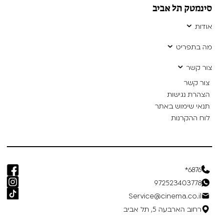
סינמטק תל אביב
אודות
מה בתפריט
צור קשר
צור קשר
הצהרת נגישות
תנאי שימוש באתר
לוח ההקרנות
6876*
972523403778
Service@cinema.co.il
רחוב הארבעה 5, תל אביב