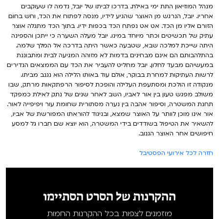
מנהל המוזיאון התת ימי באילת. בדרכו לביתו של יובל, נדמה לו שעוקבים
אחריו. יובל, הנרגש מן האוצר שהגיע לידיו, מנסה לפתוח את הכד, וחש בחום
הזורם אליו מן הכד. אט אט נפתח הכד בכפות ידיו. בתוך הכד מתגלה אוצר
עתיק של תכשיטים וכתר מיוחד במינו. יובל מעלה השערה כי ייתכן והספינה
היתה שייכת למלכה שבא, שטבעה כאשר היתה בדרכה אל המלך שלמה.
בהתלהבותם הם אינם מבחינים בדמות לא מזוהה המגיעה לבית ומתבוננת
במעשיהם מבעד לחלון. יובל מחליט להעביר את הכד עם הממצאים הנדירים
לרשות העתיקות למחרת בבוקר, אולם עוד באותו הלילה הוא נגנב מביתו.
מנקודה זו הולכת ומסתעפת העלילה והופכת לסיפור הרפתקאות מרתק, שבו
משולב מפגש טעון בין אור לאביו, השב לאחר שנים של נתק לאילת כמפקד
תחנת המשטרה, וסיפור אהבה בין נערה מסתורית שחומת עור ויפיפייה לאור.
אור אינו מוכן לוותר על האוצר שמצא, ובניגוד להוראתו המפורשת של אביו,
להשאיר את הטיפול בשודדים בידי המשטרה, הוא יוצא שם חברו גל למסע
חיפושים אחר האוצר הגנוב.
חזרה לכל אירועי הפסטיבל
ההקרנות של הסרט הסתיימו
מוזמנים לצפות בכל ההקרנות החמות