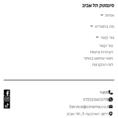
סינמטק תל אביב
אודות
מה בתפריט
צור קשר
צור קשר
הצהרת נגישות
תנאי שימוש באתר
לוח ההקרנות
6876*
972523403778
Service@cinema.co.il
רחוב הארבעה 5, תל אביב