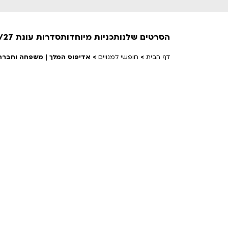
הסרטים שלנו
תכניות מיוחדות
סדרות עונת 26/27
דף הבית
>
חופשי למנויים
>
אדיפוס המלך | משפחה וחברה
חופשי למנויים
טרום בכורה
חדשים
סרט פלוס
לילדים ולכל המשפחה
הקרנות על פופים
מועדון אנגלית לקטנטנים
מועדון אנגלית לכל המשפחה
הדרכ
ראשון בקולנוע
שלישי בשלייקס
לפ
אפטר בסינמטק