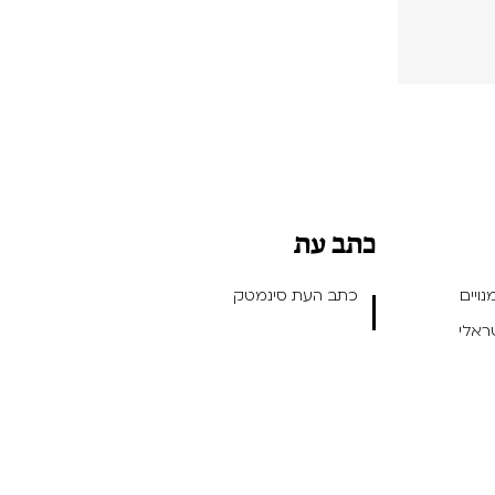
כתב עת
ויים
כתב העת סינמטק
שראלי