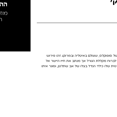
י
ההק
מוז
ה
 של סופוקלס, שצולם באיטליה ובמרוקו. זהו פירוש
 לברוח מקללת הגורל אך מנתב את חייו היישר אל
ית שלו כילד הגדל בצלו של אב שתלטן, וסוגר איתו