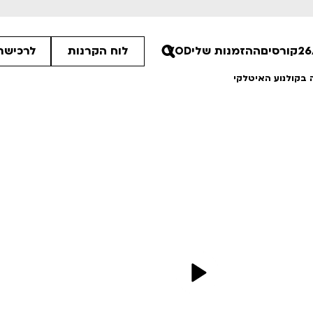
קורסים
ההזמנות שלי
VOD
לוח הקרנות
לרכישת 
 בקולנוע האיטלקי
00
30
30
ים הלא ידועות
פסטיבל אנימיקס 2026
רטים
לפרטים