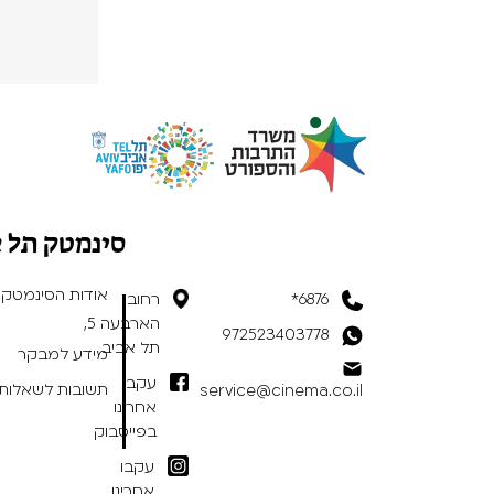
סינמטק תל 
אודות הסינמטק
6876*
רחוב
הארבעה 5,
972523403778
תל אביב
מידע למבקר
עקבו
תשובות לשאלות 
service@cinema.co.il
אחרינו
בפייסבוק
עקבו
אחרינו