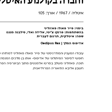
וחברה בקולנוע האיטלק
איטליה / 1967 / אורך: 105
בימוי: פייר פאולו פאזוליני
בהשתתפות: פרנקו צ'יטי, אלידה ואלי, סילבנה מנגנו
שפה: איטלקית, תרגום לעברית
אדיפוס המלך | Oedipus Rex
עיבודו המעניין והמודרניסטי של פייר פאולו פאזוליני למחזהו
חופשי לסיפור המיתולוגי של אדיפוס- אותו בן מלכים המנסה
תוכה. פאזוליני משלב בסרטו אלמנטים מתוך הביוגרפיה הפרט
חשבון אליבא התיאוריה הפרוידיאנית.