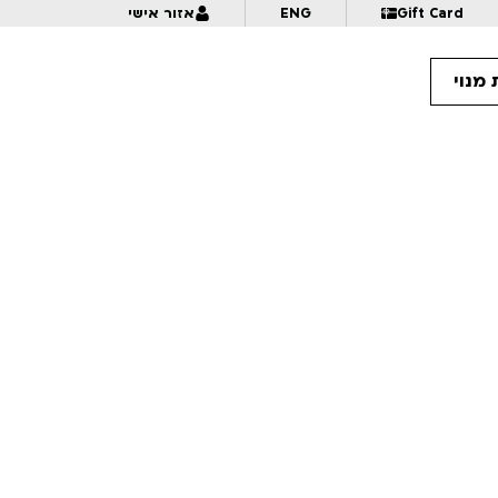
Gift Card
ENG
אזור אישי
מנוי
10:
אנימציה בתנופה | לכל המשפחה | פסטיבל אנימיקס 2026
10:
מזווית אחרת – דוקומציה | לגילאי 16+ | פסטיבל אנימיקס 2026
10:
פרצוף בפלסטלינה | לגילאי 5+ בליווי הורים | פסטיבל אנימיקס 2026