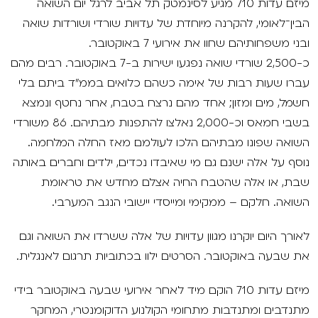
מיזם עדות 710 מגיע לסינמטק תל אביב לרגל יום השואה
VOD
הבין־לאומי, להקרנה מיוחדת של עדויות שורדי ושורדות שואה
מועדון אנגלית לקטנטנים
מחווה לקסבייה דולאן
ובני משפחותיהם שחוו את אירועי 7 באוקטובר.
ENG
מועדון אנגלית לכל המשפחה
כ-2,500 שורדי שואה נפגעו ישירות ב-7 באוקטובר. רבים מהם
סינמטק קאלט על הגג 2026
עברו שעות רבות של אימה כשהם כלואים בממ"ד ביתם בלי
לאזור האישי
ראשון בקולנוע
נבחרי דוקאביב 2026
חשמל, מים ומזון; אחד מהם נרצח בטבח, אחר נחטף ונמצא
בשבי חמאס וכ-2,000 נאלצו להתפנות מבתיהם. 86 משורדי
שלישי בשלייקס
אירועים מיוחדים
רכישת מנוי
השואה שפונו מבתיהם הלכו לעולמם מאז החלה המלחמה.
נוסף על אלה ישנם גם מי שאיבדו נכדים, ילדים וחברים באותה
אפטר בסינמטק
הגלריה
Gift Card
שבת, או אלה שהטבח החיה אצלם מחדש את טראומת
Teen Screen
השואה. חלקם – ממקימי ומייסדי יישובי הנגב המערבי.
צור קשר
קולנוע ישראלי
לאורך היום יוקרנו מגוון עדויות של אלה ששרדו את השואה וגם
את שבעה באוקטובר. הסרטים ילוו בכתוביות תרגום לאנגלית.
לפי ימים
מיזם עדות 710 הוקם מיד לאחר אירועי שבעה באוקטובר בידי
מתנדבים ומתנדבות מתחומי הקולנוע הדוקומנטרי, המחקר