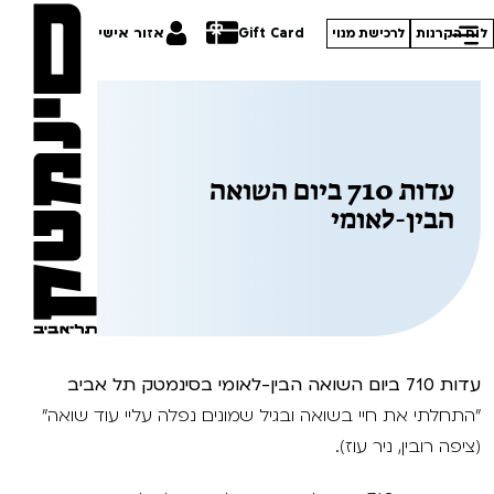
Gift Card
אזור אישי
לוח הקרנות
לרכישת מנוי
עדות 710 ביום השואה
הסרטים שלנו
הבין-לאומי
חופשי למנויים
תכניות מיוחדות
טרום בכורה
פסטיבל אנימיקס 2026
סדרות עונת 26/27
חדשים
הדרכים הלא ידועות
עדות 710 ביום השואה הבין-לאומי בסינמטק תל אביב
סרט פלוס
קורסים
במראה הישראלית
"התחלתי את חיי בשואה ובגיל שמונים נפלה עליי עוד שואה"
לילדים ולכל המשפחה
מחווה לג'ון קסאווטס
(ציפה רובין, ניר עוז).
ההזמנות שלי
הקרנות על פופים
סיפורי קיץ