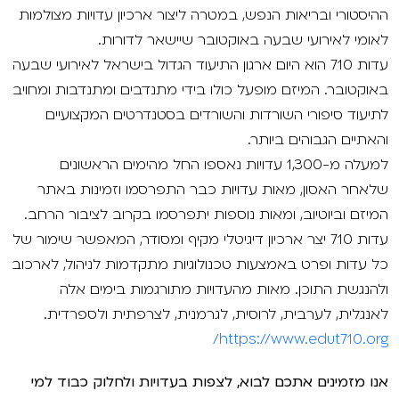
ההיסטורי ובריאות הנפש, במטרה ליצור ארכיון עדויות מצולמות
לאומי לאירועי שבעה באוקטובר שיישאר לדורות.
עדות 710 הוא היום ארגון התיעוד הגדול בישראל לאירועי שבעה
באוקטובר. המיזם מופעל כולו בידי מתנדבים ומתנדבות ומחויב
לתיעוד סיפורי השורדות והשורדים בסטנדרטים המקצועיים
והאתיים הגבוהים ביותר.
למעלה מ-1,300 עדויות נאספו החל מהימים הראשונים
שלאחר האסון, מאות עדויות כבר התפרסמו וזמינות באתר
המיזם וביוטיוב, ומאות נוספות יתפרסמו בקרוב לציבור הרחב.
עדות 710 יצר ארכיון דיגיטלי מקיף ומסודר, המאפשר שימור של
כל עדות ופרט באמצעות טכנולוגיות מתקדמות לניהול, לארכוב
ולהנגשת התוכן. מאות מהעדויות מתורגמות בימים אלה
לאנגלית, לערבית, לרוסית, לגרמנית, לצרפתית ולספרדית.
https://www.edut710.org/
אנו מזמינים אתכם לבוא, לצפות בעדויות ולחלוק כבוד למי