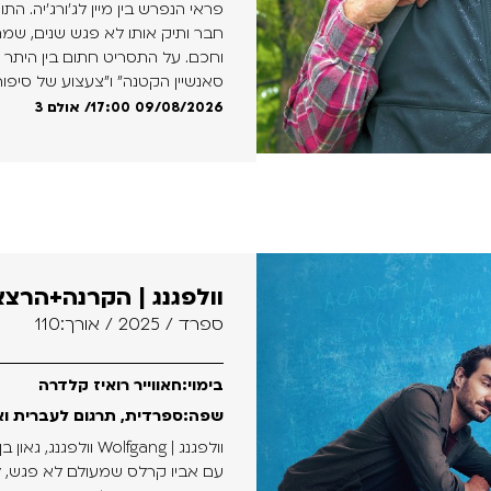
פראי הנפרש בין מיין לג'ורג'יה.
חבר ותיק אותו לא פגש שנים, שמת
וחכם. על התסריט חתום בין היתר 
סאנשיין הקטנה" ו"צעצוע של סיפור 3"
17:00 09/08/2026
/ אולם 3
וולפגנג | הקרנה+הרצ
ספרד / 2025 / אורך:110
בימוי:חאווייר רואיז קלדרה
שפה:ספרדית, תרגום לעברית וא
עם אביו קרלס שמעולם לא פגש, ל