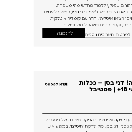
ההורים שנאלץ ללמוד מחדש מהי משפחה,
ד את הדור הבא. ג’יאני די גרגוריו, במאי הלהיטים
ם" ו"צ'או איטליה", חוזר עם קומדיה איטלקית
רת, וקסם החיים כשהכול משתבש בדיוק...
להזמנה
לפרטים ותאריכים נוספים
! דני בסן – ככלות
לא לפספס
הקול והתמונה | לגילאי 18+ | פסטיבל
ופע מוזיקה ואנימציה בהפקה מיוחדת של פסטיבל
 נוסקו דני בסן, סולן להקת ׳תיסלם׳, במופע אישי