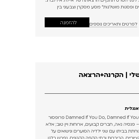
. לפני הסרט תתקיים הרצאתה של איילת אידלברג:
 ופסגות מושלגות" מסע מסקרן וצבעוני בין
להזמנה
לפרטים ותאריכים נוספים
לי | הקרנה+הרצאה
אנגלית
המשפחה האיטלקית שלי | Damned If You Do, Damned If You Don't פרופסור
 פנסיה נאה, חברים קבועים, ארוחות ויין טוב; אלא
תת בביתו עם שני ילדיה הסוערים ונישואים על
יוריים, הכיכרות ובתי הקפה הקטנים, נפרש בלגן