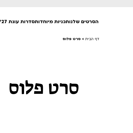
הסרטים שלנו
תכניות מיוחדות
סדרות עונת 26/27
דף הבית
>
סרט פלוס
חופשי למנויים
טרום בכורה
חדשים
סרט פלוס
סרט פלוס
לילדים ולכל המשפחה
הקרנות על פופים
מועדון אנגלית לקטנטנים
מועדון אנגלית לכל המשפחה
הדרכ
ראשון בקולנוע
שלישי בשלייקס
לפ
אפטר בסינמטק