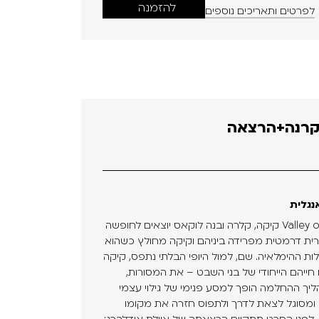
להזמנה
לפרטים ותאריכים נוספים
קרנה+הרצאה
נגלית
בחזרה מההימלאיה | Valley of Shadows קיקה, קלרה ובנה לוקאס יוצאים לחופשה
קרית דרמטית מפרידה ביניהם וקיקה מחולץ כשהוא
ת ההימלאיה. שם, למול היופי הבלתי נתפס, קיקה
ייהם הייחודי של בני השבט – את המסורות,
יך ההחלמה הופך למסע פנימי של גילוי עצמי
 ומסוגל לצאת לדרך ולתפוס חזרה את מקומו