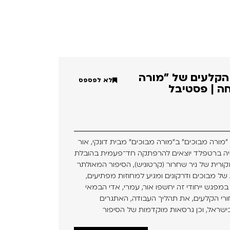
 הקלעים של "מורה
לא לפספס
ה | פסטיבל
"מורה מבוכים" ב״מורה מבוכים״ מבית דונקי, אור
וטליה ברטפלד יוצאים להרפתקה חד־פעמית בהובלת
ורית של ניר שחרור (קרטוניש), הסיפור המאולתר
 של מבוכים ודרקונים ומגיע למחוזות מפתיעים,
במפגש ייחודי זה יחשפו אור, עמרי, אדי הבמאי
חורי הקלעים, את תהליך העבודה, האתגרים
ישראל, וכן גרסאות מוקדמות של הסיפור