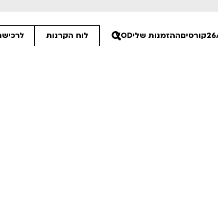
קורסים
ההזמנות שלי
VOD
לוח הקרנות
לרכישת
00
00
00
ים הלא ידועות
פסטיבל אנימיקס 2026
רטים
לפרטים