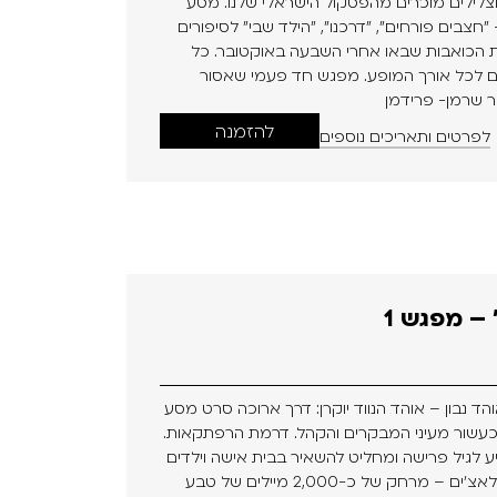
 וצלילים מוכרים מהפסקול הישראלי שלנו. מסע
חצבים פורחים״, ״דרכנו״, ״הילד שבי״ לסיפורים
ת הכואבות שבאו אחרי השבעה באוקטובר. כל
בים לכל אורך המופע. מפגש חד פעמי שאסור
הר שרמן- פרידמן
להזמנה
לפרטים ותאריכים נוספים
ד נבון – אוהד הנווד יוקרן: דרך ארוכה סרט מסע
כעשור מעיני המבקרים והקהל. דרמת הרפתקאות.
יע לגיל פרישה ומחליט להשאיר בבית אישה וילדים
ולצאת לטרק על מסלול חוצה אפלאצ'ים – מרחק של כ-2,000 מיילים של טבע