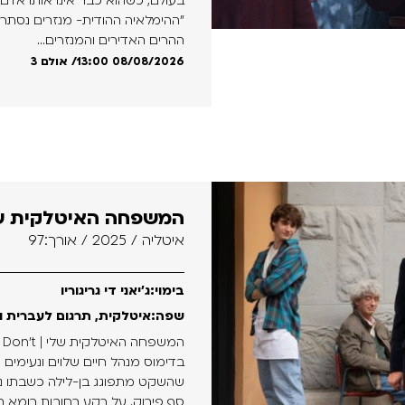
בעולם, כשהוא כבר אינו אותו אדם
"ההימלאיה ההודית- מנזרים נסתרים
ההרים האדירים והמנזרים...
13:00 08/08/2026
/ אולם 3
המשפחה האיטלקית ש
איטליה / 2025 / אורך:97
בימוי:ג'יאני די גריגוריו
שפה:איטלקית, תרגום לעברית ו
בדימוס מנהל חיים שלוים ונעימים –
שהשקט מתפוגג בן-לילה כשבתו נוח
סף פירוק. על רקע רחובות רומא הצ