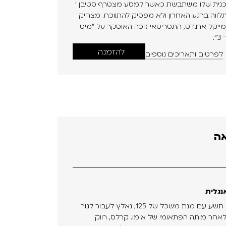
 התוכנית שלו משתבשת כאשר למסע מצטרף סטיבן '
לווה ברגע האחרון ולא מפסיק להתווכח. מצחיק
מייקל ארנדט, התסריטאי זוכה האוסקר על "מיס
.
להזמנה
לפרטים ותאריכים נוספים
אה
נגלית
וולפגנג | Wolfgang וולפגנג, גאון בן תשע עם מנת משכל של 125, נאלץ לעבור לגור
אחר מותה הפתאומי של אימו. קרלס, רווק