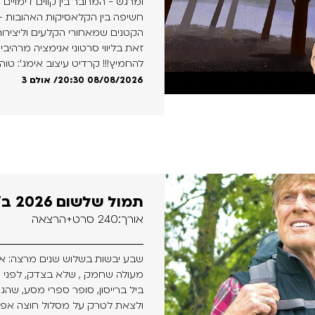
ומרגש - המחבר בין קווים דימויים
חשיפה בין הקלאסיקות האהובות - ״
הקטנים שמאחורי הקלעים וליצירו
זאת בליווי סרטוני אנימציה מרהי
להחמיץ!!! קרדיט עיצוב אימג': טו
20:30 08/08/2026
/ אולם 3
תמול שלשום 2026 ב' – מפגש 1
אורך:240 סרט+הרצאה
שבע יבשות בשלוש שנים מרצה: אוה
מעולה שחמק , שלא בצדק, לפני 
ביל ברייסון, סופר ספרי מסע, שהג