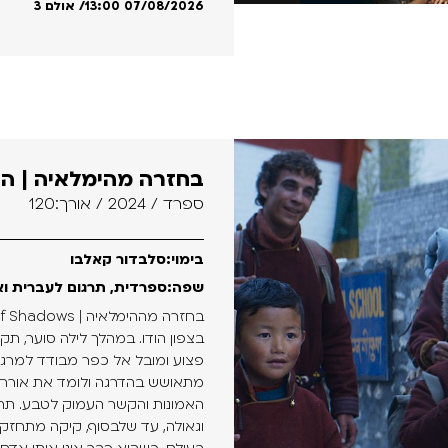
13:00 07/08/2026
/ אולם 3
בחזרה מהימלאיה | ה
ספרד / 2024 / אורך:120
בימוי:סלבדור קאלבו
שפה:ספרדית, תרגום לעברית וא
בצפון הודו. במהלך לילה סוער, ת
פצוע ומובל אל כפר מבודד למרגלו
מתאושש בהדרגה ולומד את אורח ח
האמונות והקשר העמוק לטבע. תהל
וגאולה, עד שלבסוף, קיקה מתחזק