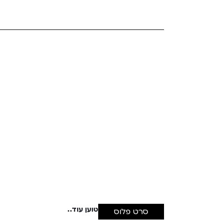
Teen Screen
קולנוע ישראלי
לפי ימים
טוען עוד..
סרט פלוס