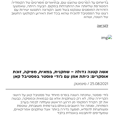
בדיווחים על הסרטים שהוצגו שם, ובתיאורים מפורטים של הקומדיה
המטורפת שליוותה את ההתנהלות במקום. הבעיה הייתה, שאמצעי
הזהירות המופגנים שננקטו בשל מצב הקורונה התנגשו ישירות עם
רצונו של הפסטיבל להוכיח שהוא בכל זאת האירוע הקולנועי החשוב
של השנה, ושהא
לקריאה
אשה קטנה גדולה – שחקנית, במאית, מפיקה, זוכת
אוסקרים: כיתת אמן עם ג'ודי פוסטר בפסטיבל קאן
25.08.2021 / סינמטק
ג'ודי פוסטר, שזכתה השנה בפרס מיוחד של פסטיבל קאן על הישגי
הקריירה שלה, לא רק כשחקנית אלא גם כבמאית וכמפיקה, כבשה
את לב הקהל המקומי מן הרגע הראשון שעלתה לבמה בערב
הפתיחה, ופנתה אל היושבים באולם בצרפתית משובחת, שוטפת
ומצוחצחת להפליא, תופעה נדירה ביותר אצל שחקנים אמריקאיים,
שמעדיפים להתבטא באנגלית בלבד