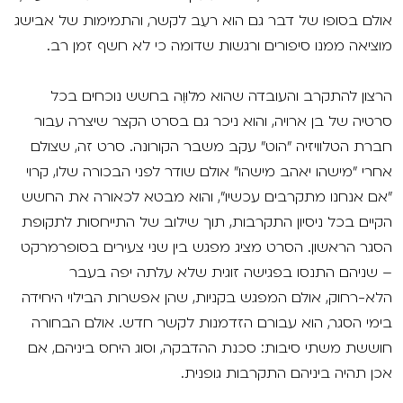
אולם בסופו של דבר גם הוא רעֵב לקשר, והתמימות של אבישג
מוציאה ממנו סיפורים ורגשות שדומה כי לא חשף זמן רב.
הרצון להתקרב והעובדה שהוא מלוּוֶה בחשש נוכחים בכל
סרטיה של בן ארויה, והוא ניכר גם בסרט הקצר שיצרה עבור
חברת הטלוויזיה "הוט" עקב משבר הקורונה. סרט זה, שצולם
אחרי "מישהו יאהב מישהו" אולם שודר לפני הבכורה שלו, קרוי
"אם אנחנו מתקרבים עכשיו", והוא מבטא לכאורה את החשש
הקיים בכל ניסיון התקרבות, תוך שילוב של התייחסות לתקופת
הסגר הראשון. הסרט מציג מפגש בין שני צעירים בסופרמרקט
– שניהם התנסו בפגישה זוגית שלא עלתה יפה בעבר
הלא-רחוק, אולם המפגש בקניות, שהן אפשרות הבילוי היחידה
בימי הסגר, הוא עבורם הזדמנות לקשר חדש. אולם הבחורה
חוששת משתי סיבות: סכנת ההדבקה, וסוג היחס ביניהם, אם
אכן תהיה ביניהם התקרבות גופנית.