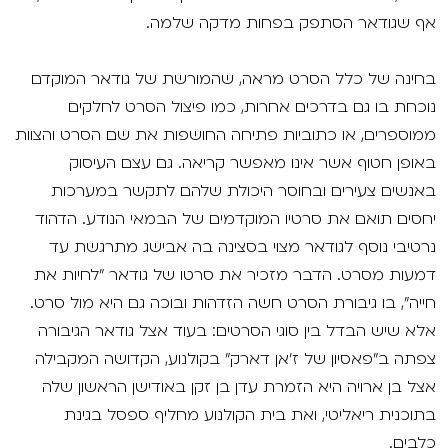
אף שגודאר הסתפק בפחות מדקה שלמה.
בחינה של כלל הסרט מראה, שהמורשת של גודאר המוקדם
נוכחת בו גם בדרכים אחרות, כמו פיצול הסרט לחלקים
ממוספרים, או כתוביות פתיחה החושפות את שם הסרט והצוות
באופן חטוף אשר אינו מאפשר קריאה. גם עצם העיסוק
באנשים צעירים ובחוסר היכולת שלהם לתקשר במערכות
יחסים תואם את סרטיו המוקדמים של הבמאי הנודע. הדהוד
נרטיבי נוסף לגודאר מצוי בסצינה בה אבישג מתרגשת עד
דמעות מסרט. הדבר מזכיר את סרטו של גודאר "לחיות את
חייה", בו גיבורת הסרט חשה הזדהות ובוכה גם היא מול סרט.
אלא שיש הבדל בין סוגי הסרטים: בעוד אצל גודאר הגיבורה
צפתה ב"פאסיון של ז'אן דארק" בקולנוע, הקדושה המקבילה
אצל בן ארויה היא הזמרת עדן בן זקן באודישן הראשון שלה
בתוכנית ריאליטי, ואת בית הקולנוע מחליף ספסל בגינת
כלבים.