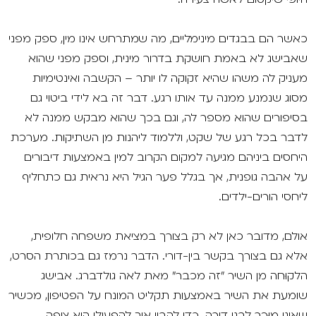
כאשר הם בבגדים מינימליים, מה שמתרחש אינו מין, ספק מפני
שאבישג לא באמת חושקת בדרור מינית, וספק מפני שהוא
מעניק לה משהו שהיא זקוקה לו יותר – הקשבה ואינטימיות
מסוג שנמנע ממנה עד אותו רגע. דבר זה בא לידי ביטוי גם
בסיפורים שהוא מספר לה, וגם בכך שהוא מבקש ממנה לא
לדבר בכל רגע של שקט, וללמוד ליהנות מן השתיקות. מערכת
היחסים ביניהם מגיעה למקום הקרוב למין באמצעות דיבורים
על אהבה גופנית, אך בגלל פער הגיל היא נראית גם כתחליף
ליחסי הורים-ילדים.
אולם, מדובר כאן לא רק בצורך במציאת משפחה חלופית,
אלא גם בצורך בקשר בין-דורי. הדבר נרמז גם בכותרת הסרט,
הלקוּחה מן השיר "זה מכבר" מאת לאה גולדברג. אבישג
שומעת את השיר באמצעות תקליט המונח על הפטיפון, מכשיר
שאינו מוּכר לבני דורה. כדי להבין איך להפעילו היא צופה,