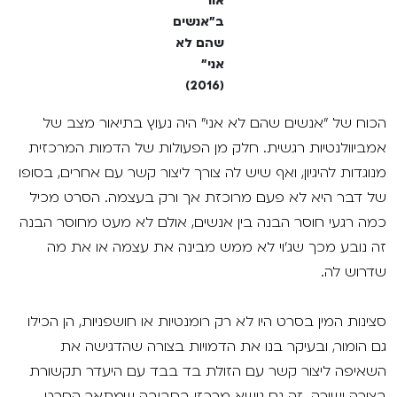
אור
ב"אנשים
שהם לא
אני"
(2016)
הכוח של "אנשים שהם לא אני" היה נעוץ בתיאור מצב של
אמביוולנטיות רגשית. חלק מן הפעולות של הדמות המרכזית
מנוגדות להיגיון, ואף שיש לה צורך ליצור קשר עם אחרים, בסופו
של דבר היא לא פעם מרוכזת אך ורק בעצמה. הסרט מכיל
כמה רגעי חוסר הבנה בין אנשים, אולם לא מעט מחוסר הבנה
זה נובע מכך שג'וי לא ממש מבינה את עצמה או את מה
שדרוש לה.
סצינות המין בסרט היו לא רק רומנטיות או חושפניות, הן הכילו
גם הומור, ובעיקר בנו את הדמויות בצורה שהדגישה את
השאיפה ליצור קשר עם הזולת בד בבד עם היעדר תקשורת
בצורה ישירה. זה גם נושא מרכזי בסביבה שמתאר הסרט,