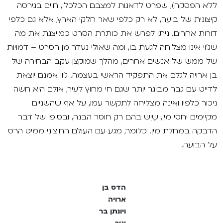
ללא הפסקה), שפרט לדאגות למצבם הכלכלי, חיים בגירסה
קיצונית של בועה, לא רק כלפי שאר חלקי הארץ, אלא גם כלפי
דורות אחרים. ניתן לפרש את כותרת הסרט כמייצגת את מה
שג'וי אינו מצליחה לגעת בו, ומה שאולי נעדר מן הסרט – דמויות
של ממש של אנשים אחרים, מהלך שמוקצן עקב הבחירה של
בן ארויה לגלם את התפקיד הראשי בעצמה. ג'וי אמנם יוצאת
לדייט עם גבר מבוגר יותר שגם חי מחוץ לעיר, אולם היא חשה
ניכור כלפיו ואינה מצליחה לתקשר עמו, על אף שהשניים
מקיימים יחסי מין, שֶיֵש בהם רק חוסר הבנה, ובסופו של דבר
הדבקה במחלת מין. כלומר, מגע עם העולם החיצוני ממיט הרס
על הבועה.
הדס בן
ארויה
ויונתן בר