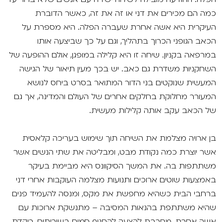
כמה הם מכירים את דני או זה את זה, כאשר הדוברת
העיקרית היא אשה אחרת שעברה הפלה. היא מספרת על
הכאב הגופני הכרוך בתהליך, וגם על כך שביצעה אותו
במרפאה בקניון. שיחה זו היא קלילה במופגן, אולם ההופעה של
השחקניות משדרת גם כאב. יש בכך מעין תיאור של הגישה
המעשית שנוקטים בני הדור המתואר בסרט ביחס לנושא
המעורר מחלוקת בחלקים אחרים של העולם והמדינה, אך גם
של הכאב עקב אותה קלילות מעשית.
בן ארויה מצלמת את השיחה תוך שימוש בעריכה קלאסית
אשר יוצרת כמה נקודת מבט, ומבליטה את שתי הנשים אשר
משתתפות בה. את המשך הסיקוונס היא מביימת בעיקר
באמצעות שוטים ארוכים ותנועות מצלמה העוקבות אחרי דני
ברחבי הבית כשהיא מחפשת את מקס, ומנסה להעמיד פנים
שהיא משתתפת בהנאות המסיבה – מתנשקת ארוכות עם
אשה אחרת, מסרבת להצעה להסניף סמים בשירותים, רוקדת