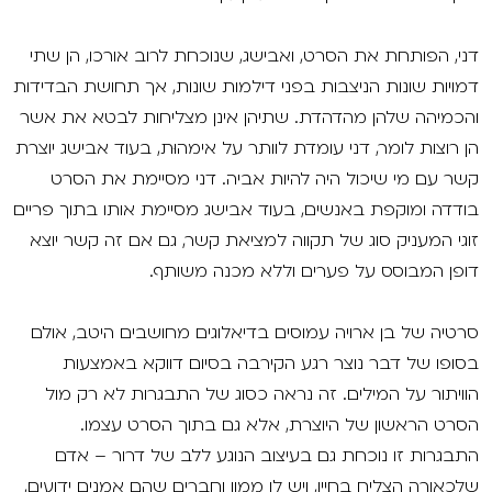
דני, הפותחת את הסרט, ואבישג, שנוכחת לרוב אורכו, הן שתי
דמויות שונות הניצבות בפני דילמות שונות, אך תחושת הבדידות
והכמיהה שלהן מהדהדת. שתיהן אינן מצליחות לבטא את אשר
הן רוצות לומר, דני עומדת לוותר על אימהוּת, בעוד אבישג יוצרת
קשר עם מי שיכול היה להיות אביה. דני מסיימת את הסרט
בודדה ומוקפת באנשים, בעוד אבישג מסיימת אותו בתוך פריים
זוגי המעניק סוג של תקווה למציאת קשר, גם אם זה קשר יוצא
דופן המבוסס על פערים וללא מכנה משותף.
סרטיה של בן ארויה עמוסים בדיאלוגים מחושבים היטב, אולם
בסופו של דבר נוצר רגע הקירבה בסיום דווקא באמצעות
הוויתור על המילים. זה נראה כסוג של התבגרות לא רק מול
הסרט הראשון של היוצרת, אלא גם בתוך הסרט עצמו.
התבגרות זו נוכחת גם בעיצוב הנוגע ללב של דרור – אדם
שלכאורה הצליח בחייו, ויש לו ממון וחברים שהם אמנים ידועים,