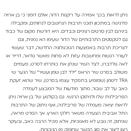
ניתן לראות בכך אמירה על ריקנות הדור, אולם דומני כי בן ארויה
מדגישה במתכוון תוכני תרבות הנחשבים לנחותים, ומקבילה
ביניהם לבין סרטים רציניים וכבדים. היא דורשת מקום של כבוד
גם לטקסטים התרבותיים של הדור שעימו הא נמנית, וגם
לצריכת תרבות באמצעות הטכנולוגיה החדשה, דבר שעשוי
לעורר רגשות ומחשבות עזות לא פחות מאשר גודאר, דרייר או
לאה גולדברג. לצד השיר שנתן את כותרתו לסרט, פעמיים
משולב בסרט שיר הראפ "ילד לבן שמן ועשיר" של הנער שי
TRA ליטמן (שמופיע בתפקיד עצמו בסרט), שיר שהוא זעקת
כאב על לב שבור, מתוך מודעוּת של המבצע לעמדה
הפריבילגית שלו ולניתוקו הרגשי. גם בקולנוע של בן ארויה ניתן
לראות יציאה מעמדה של פריבילגיה, ואף ניתוק של התרבות
התל אביבית הצעירה משאר חלקי הארץ. אך הסרט מראה,
שניתוק זה נובע לא מאנוכיוּת, אלא מכיל הרבה כאב, ובעיקר
רצון ליצור את סוג הקשר שחומק מן הגיבורות.