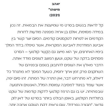
יאהב
מישהו"
(2021)
קל לראות בנשים בסרט מי שמייצגות את הבמאית. זה נכון
במידה מסוימת, אולם בן ארויה מפגינה מודעוּת לדורות
הקודמים או לפחות לטקסטים קודמים. הסיום יוצר קשר בין
אבישג המודרנית לאבישג המקראית, אשר טיפלה בדוד המלך
בימיו האחרונים, אך הוא מייצג גם הֶקְשֵר קולנועי – הסרט
מסתיים בדקה של שקט, ושעון המוצג לצופים מודד אותה.
הדבר מאלץ את הצופים להתבונן בגופם ובפניהם של
השחקנים פרק זמן ארוך יחסית, כשעל המסך לא מתנהל כל
דיאלוג, לא מתרחש דבר, ואין התרה של המתח. זהו סיום יפה,
אשר עומד בניגוד למסיבה עמוסת המלל, האנשים והתנועה
שבפתיחה. יש בו גם הרמז קולנועי לדקות קודמות של שקט
בתולדות הקולנוע, באופן הבולט ביותר בסרטו של ז'אן לוק
גודאר, "חבורה נפרדת". שם נראית דקת השקט ארוכה יותר,