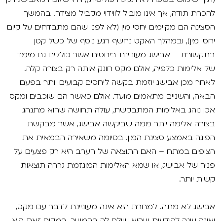
להכרת תודה, אך אינו מוביל לווידוי מקביל מצידה. בהמשך
הסצינה הם מקיימים יחסי מין (לא לפני שהם מתבדחים על קיום
יחסי מין), ובמהלך האקט נחשף רגע נוסף של כשל קטן
בתקשורת – אבישג מעוניינת ביחסים אשר כוללים גם מימד
של אלימות כלפיה, אולם מקס חונק אותה רק בצורה קלה.
לאחר מכן אבישג יוזמת בקשה ליחסים קבועים יותר בפעם
הבאה, והשניים מתאמים מועד. אולם כאשר הם שוכבים ומקס
אכן נוהג באלימות המתבקשת, עולה תחושה שהוא מתנהג
בצורה אלימה יותר ממה שביקשה אבישג, אשר מבקשת
הפוגה באמצע סצינת המין. בסיומה משאירה הבמאית את
הצופים במתח – האם התוצאה של הערב היא רק פצעים על
פניה של אבישג, או שמא האלימות המוגזמת גררה תוצאות
קשות יותר.
אבישג לא מתה. למחרת היא אינה מעוניינת לדבר עם מקס,
ואינה עונה להודעות שהוא שולח לה בהמשך. במקום זאת היא