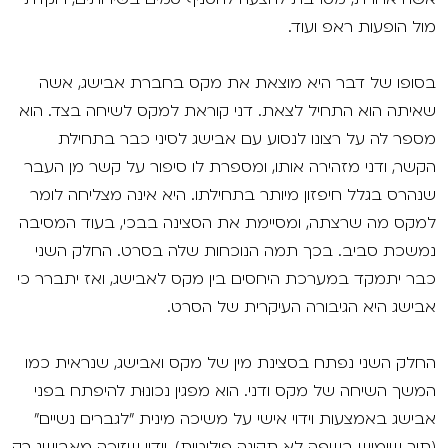
מול הופעות ראפ ועוד.
בסופו של דבר היא מוצאת את מקס בחברת אבישג, אשה
שאיתה הוא התחיל לצאת. דני קוראת למקס לשיחה בצד. הוא
מספר לה על רצונו לנסוע עם אבישג לסיני כבר בתחילת
הקשר, ודני מזהירה אותו, ומספרת לו סיפור על קשר מן העבר
שנהרס בגלל חיפזון מיותר בתחילתו. היא אינה מצליחה לומר
למקס מה שרצתה, ומסיימת את הסצינה בבכי, בעוד המסיבה
נמשכת סביב. בכך תמה הנוכחות שלה בסרט. החלק השני
כבר יתמקד במערכת היחסים בין מקס לאבישג, ואז יתברר כי
אבישג היא הגיבורה העיקרית של הסרט.
החלק השני נפתח בסצינת מין של מקס ואבישג, שנראית כמו
המשך השיחה של מקס ודני. הוא מפגין נכונוּת להיפתח בפני
אבישג באמצעות וידוי אישי על משיכה מינית "לגברים נשיים"
(תוך שימוש בשפה לא תקינה פוליטית), וידוי שזוכה מאבישג רק