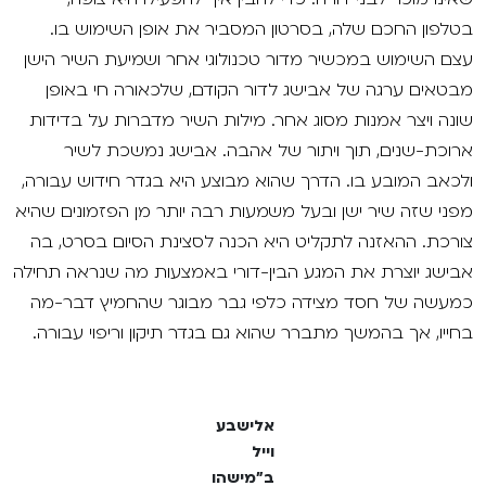
בטלפון החכם שלה, בסרטון המסביר את אופן השימוש בו.
עצם השימוש במכשיר מדור טכנולוגי אחר ושמיעת השיר הישן
מבטאים ערגה של אבישג לדור הקודם, שלכאורה חי באופן
שונה ויצר אמנות מסוג אחר. מילות השיר מדברות על בדידות
ארוכת-שנים, תוך ויתור של אהבה. אבישג נמשכת לשיר
ולכאב המובע בו. הדרך שהוא מבוצע היא בגדר חידוש עבורה,
מפני שזה שיר ישן ובעל משמעות רבה יותר מן הפזמונים שהיא
צורכת. ההאזנה לתקליט היא הכנה לסצינת הסיום בסרט, בה
אבישג יוצרת את המגע הבין-דורי באמצעות מה שנראה תחילה
כמעשה של חסד מצידה כלפי גבר מבוגר שהחמיץ דבר-מה
בחייו, אך בהמשך מתברר שהוא גם בגדר תיקון וריפוי עבורה.
אלישבע
וייל
ב"מישהו