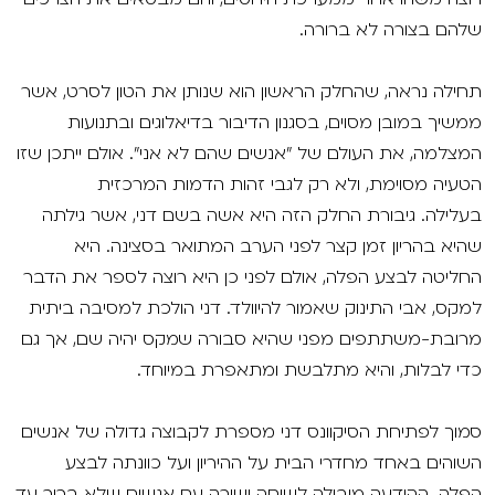
שלהם בצורה לא ברורה.
תחילה נראה, שהחלק הראשון הוא שנותן את הטון לסרט, אשר
ממשיך במובן מסוים, בסגנון הדיבור בדיאלוגים ובתנועות
המצלמה, את העולם של "אנשים שהם לא אני". אולם ייתכן שזו
הטעיה מסוימת, ולא רק לגבי זהות הדמות המרכזית
בעלילה. גיבורת החלק הזה היא אשה בשם דני, אשר גילתה
שהיא בהריון זמן קצר לפני הערב המתואר בסצינה. היא
החליטה לבצע הפלה, אולם לפני כן היא רוצה לספר את הדבר
למקס, אבי התינוק שאמור להיוולד. דני הולכת למסיבה ביתית
מרובת-משתתפים מפני שהיא סבורה שמקס יהיה שם, אך גם
כדי לבלות, והיא מתלבשת ומתאפרת במיוחד.
סמוך לפתיחת הסיקוונס דני מספרת לקבוצה גדולה של אנשים
השוהים באחד מחדרי הבית על ההיריון ועל כוונתה לבצע
הפלה. ההודעה מובילה לשיחה ישירה עם אנשים שלא ברור עד