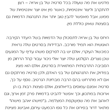
מדגיש את מה שעולה בכל סרטיה של בן ארויה – רצון
להתקרב וליצור אינטימיות, כאשר מין אינו יוצר אינטימיות של
ממש, אבל מאפשר להבין טוב יותר את התנהגות הדמויות גם
בסצינות שאינן כוללת מין.
היחס של בן ארויה לתסכולן של הדמויות בשל היעדר הקירבה
האנושית הוא תמיד מורכב. הבדידות בסרטים שלה נראית
כמכשול העיקרי, אולם יש בה לפרקים משהו עדיף על המגעים
שכן נוצרים. הקולנוע שלה יוצר אולי ניכור עבור קהל הרחוק מן
הסביבה התרבותית המתוארת בסרטים, אולם הוא מציג
במדויק את התנהגותם של בני האדם, ולכן סרטיה מרתקים גם
אם לא מתרחש בהם הרבה מבחינת הנרטיב. נוסף על כך,
סרטיה אמנם עמוסים בדיאלוגים, אולם סצינות רבות בו הן
ארוכות במתכוון, וכך אפשר להביט בדמויות פרק זמן ארוך, וגם
לאהוב את מה שמְשַקפת המצלמה. ב"מישהו יאהב מישהו"
מתאר דרור בפירוט את כל גופו הכמעט עירום, ואבישג מציינת