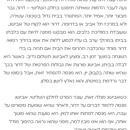
נעה לעבר הדמות שאיתה תיפגש בחלק השלישי – דרור, גבר
מבוגר יותר, אמיד יותר, המתגורר בבית גדול בשכונה עשירה,
ולא במרכז תל אביב או בדרומה. דרור הוא לקוח של אבישג,
שעובדת כמוליכת כלבים. הוא מבקש ממנה להיות עם כלבתו
בביתו במהלך ערב בו עליו לנסוע ללוות את אמו בהליך רפואי.
דרור פוחד שהכלבה תהרוס את הבית אם תהיה בו בלי
השגחה במשך זמן רב, ומציע לאבישג תשלום נדיב. כאשר היא
לבדה בביתו, אבישג פורצת את גבולות הפרטיות של דרור בכך
שהיא שותה בקבוק יין. היא מנסה להסתיר זאת, אבל בסופו של
דבר נרדמת במיטתו, והוא נאלץ לישון בסלון.
כשאבישג מגלה זאת, עובר הסרט לחלקו השלישי. אבישג
מנסה ללמוד דברים על דרור, ולאחר שהיא שומעת סיפורים על
עברו, היא מנסה לפתות אותו למין. היא טוענת שהוא מושך
אותה, אף הוא אינו מבין למה, מפני שהוא נראה כהיפוך מודל
היופי שיקסום לאשה צעירה.