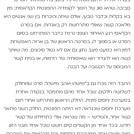
סביבה שהיא סוג של היפוך לקומדיה הרומנטית הקלאסית: מין
בא בקלות וכדבר טבעי, אולם שיחה והיכרות בין שני אנשים היא
מלאכה קשה שאולי מתרחשת רק באגדות. אם בסרט
הקלאסי רגע האיחוד הגופני נרמז כדבר המתרחש בסיום
הסרט או בסמוך לו, בסרטה הראשון של בן ארויה האפשרות
למין היא כמעט מצב נתון, גם אם לא נטול סיכונים. מה שיותר
קשה הוא להגדיר הוא שאיפותיה של הדמות, או בניית קשר
המבוסס על הקשבה ועל הבנה.
הרובד הזה נוכח גם ב"מישהו יאהב מישהו", סרט שמחולק
לשלושה חלקים, שכל אחד מהם מתמקד בנקודה אחרת
במערכת יחסים מינית. החלק הראשון מתרחש אחרי תום
מערכת יחסים שכנראה לא הייתה רומנטית, החלק השני מתאר
קשר אחר, והשלישי – מה שנראה אולי כתחילתו של קשר
חדש. בכל אחד מן הקשרים קיים חשש שכל אחד מבני הזוג
רוצה משהו אחר ממערכת היחסים, והם מבטאים את הצרכים