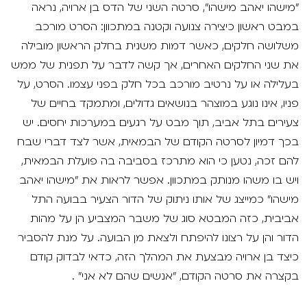
"מישהו יאהב מישהו", סרטה השני של הדס בן ארויה, נראה
VOD
במבט ראשון כיצירה צנועה וקטנה במתכוון: הסרט מורכב
מועדון אנגלית לקטנטנים
מחווה לקסבייה דולאן
משלושה חלקים, כאשר דמות משנית בחלק הראשון מובילה
ENG
מועדון אנגלית לכל המשפחה
סינמטק קאלט על הגג 2026
את שני החלקים האחרים, אך קשה לדבר על תפנית של ממש
בעלילה או על נרטיב מורכב בכל חלק בפני עצמו. הסרט, על
לאזור האישי
ראשון בקולנוע
נבחרי דוקאביב 2026
פניו, אינו נוגע במוצהר בנושאים גדולים, ומתמקד בחיים של
צעירים בתל אביב, תוך מבט על רגעים במערכות יחסים. יש
שלישי בשלייקס
אירועים מיוחדים
רכישת מנוי
בכך דמיון לסרטה הקודם של הבמאית, אשר לצד דברי שבח
אפטר בסינמטק
הגלריה
להם זכה, נטען כי הוא מתרכז בסביבה בה פועלת הבמאית,
Gift Card
ויש בו משהו מנותק במתכוון. אפשר לראות את "מישהו יאהב
Teen Screen
מישהו" כמייצג של אותו ניתוק של הדור הצעיר בבועה התל
צור קשר
אביבית, כזה המבטא סוג של משבר המצביע הן על מהות
קולנוע ישראלי
הדור והן על רצונו להיפתח ולצאת מן הבועה. על מנת להסביר
לפי ימים
כיצד בן ארויה מבצעת את המהלך הזה, כדאי לבדוק קודם
בקצרה את סרטה הקודם, "אנשים שהם לא אני" .