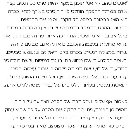
"אנשים שהם לא אני" תוכנן במקור להיות סרט סטודנטים קצר,
אולם במהלך ההפקה הוחלט כי יהיה סרט באורך מלא. ככזה
הוא הוצג בבכורה בפסטיבל לוקרנו וסימן את הבמאית
ככישרון. הסרט התמקד בדמותה של ג'וי, צעירה החיה במרכז
בתל אביב. היא מחפשת את דרכה אחרי פרידה מבן זוג, נראה
שהיא מרוכזת בעצמה, והסובבים אותה אינם מבינים כי היא
שרויה במצוקה רגשית. בסרט בלטו דיאלוגים שנשמעו טבעיים,
והשפה הקולנועית שלו מחושבת, בניגוד לפזיזות, ולעיתים לחוסר
המודעוּת של ג'וי, שאת דמותה גילמה בן ארויה עצמה. הסרט
עורר עניין גם בשל כמה סצינות מין, כולל סצינת הסיום, בה ג'וי
הנואשת נכנסת בכוחניות למיטתו של גבר המנסה לגרש אותה.
כאמור, אף על פי שהכותרת של הסרט הצביעה על ריחוק
מסוים מן היוצרת, ניתן היה לתקוף את הסרט על כך שהוא עסק
כמעט ואך ורק בצעירים החיים במרכז תל אביב (למעשה,
הסרט כולו מתרחש בתוך שטח מצומצם מאוד במרכז העיר