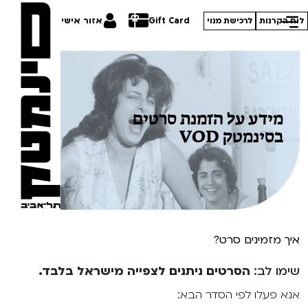
Gift Card
אזור אישי
לוח הקרנות
לרכישת מנוי
מידע על הזמנת סרטים
הסרטים שלנו
בסינמטק VOD
חופשי למנויים
תכניות מיוחדות
טרום בכורה
פסטיבל אנימיקס 2026
סדרות עונת 26/27
חדשים
הדרכים הלא ידועות
סרט פלוס
איך מזמינים סרט?
קורסים
במראה הישראלית
שימו לב:
הסרטים ניתנים לצפייה מישראל בלבד.
לילדים ולכל המשפחה
מחווה לג'ון קסאווטס
ההזמנות שלי
אנא פעלו לפי הסדר הבא:
הקרנות על פופים
סיפורי קיץ