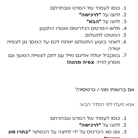
VOD
כנסו לעמוד של הסרט שבחרתם
מועדון אנגלית לקטנטנים
מחווה לקסבייה דולאן
לחצו על
"לרכישה"
לחצו על
"הבא"
ENG
מועדון אנגלית לכל המשפחה
סינמטק קאלט על הגג 2026
מלאו הפרטים הנדרשים ואשרו התקנון
המשיכו לתשלום
לאזור האישי
ראשון בקולנוע
לאחר ביצוע התשלום ייפתח לכם על המסך נגן לצפייה
נבחרי דוקאביב 2026
ישירה
במקביל ישלח אליכם מייל עם לינק לצפיית המשך וגם
שלישי בשלייקס
אירועים מיוחדים
רכישת מנוי
מסרון לנייד.
צפיה מהנה!
אפטר בסינמטק
הגלריה
Gift Card
Teen Screen
אם ברשותי מנוי / כרטיסיה?
צור קשר
קולנוע ישראלי
אנא פעלו לפי הסדר הבא:
לפי ימים
כנסו לעמוד של הסרט שבחרתם
לחצו על
"לרכישה"
שנו סוג הכרטיס על ידי לחיצה על הכפתור
"בחרו סוג