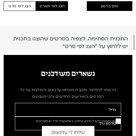
VOD
טים ברטון
הצג לפי תאריך
הצג לפי סרט
מועדון אנגלית לקטנטנים
מחווה לקסבייה דולאן
ENG
מועדון אנגלית לכל המשפחה
סינמטק קאלט על הגג 2026
התכנית הסתימה. לצפיה בסרטים שהוצגו בתכנית
לאזור האישי
ראשון בקולנוע
נבחרי דוקאביב 2026
יש ללחוץ על "הצג לפי סרט"
שלישי בשלייקס
אירועים מיוחדים
רכישת מנוי
אפטר בסינמטק
הגלריה
נשארים מעודכנים
Gift Card
Teen Screen
הרשמו לניוזלטר ותקבלו מאיתנו עדכונים והמלצות על כל
צור קשר
הסרטים והאירועים החדשים והכי מעניינים
קולנוע ישראלי
לפי ימים
אני מעוניין לקבל מידע שיווקי באמצעות מייל או מסרונים