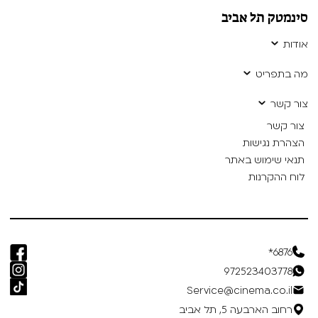
סינמטק תל אביב
אודות
מה בתפריט
צור קשר
צור קשר
הצהרת נגישות
תנאי שימוש באתר
לוח ההקרנות
6876*
972523403778
Service@cinema.co.il
רחוב הארבעה 5, תל אביב