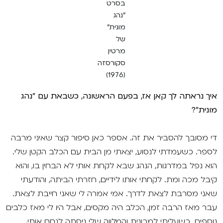
בסרט
"נהג
מונית"
של
מרטין
סקורסזה
(1976)
איך נראתה לך קאן אז, בפעם הראשונה, כשבאת עם "נהג
מונית"?
די מסובך להסביר את זה. אספר כאן סיפור קצר שאיני מרבה
לספר. כשעמדתי לנסוע, יצאתי מן הבית עם הכלב הקטן שלי.
הוא נפל במדרגות, הנהג שבא לקחת אותי לא הבחין בו, והוא
קיבל מכה ומת. לקחתי אותו לידיים, חזרתי הביתה, והודעתי
שאני מסרבת לצאת לדרך. אמי אמרה לי שאני חייבת לצאת.
עבר מאז הרבה זמן, הכלב היה מקסים, אבל היו לי מאז כלבים
נוספים. כשעליתי למכונית והמלווה שלי ניסתה לנחם אותי,