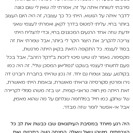
סירבתי לשוחח איתה על זה, אמרתי לה שאין לי שום כוונה
לדבר איתה על הנושא. הייתי כל כך עצובה, זה היה היום העצוב
ביותר בחיי. עליתי למטוס בדרך לקאן, ואמרתי לעצמי שאני
יודעת שזה אחד הרגעים המכוננים בחיי, וכדי להצליח הייתי
צריכה להקריב את היצור היקר לי ביותר, אבל שמרתי את זה
בסוד לעצמי. כל התקופה הזאת בקאן הייתה מרגשת,
מקסימה. נאמר לנו שיש סיכוי לזכות ב"דקל הזהב", אבל בכל
פעם לחשתי לעצמי בשקט "נפוליאון המסכן שלי". זה היה כמו
בקולנוע, עצוב ושמח גם יחד. זה נכון שהייתי בחברת רוברט דה
נירו ומרטין סקורסיזה ונראיתי מאושרת, ובאמת הייתי מאושרת,
זאת הייתה מין חוויה טראגי-קומית. יש בזה משהו סמלי לקריירה
של שחקן, כמו חייל במלחמה שנלחם על מה שהוא מאמין,
אבל אי-אפשר לומר שזה מבדר.
היה רגע מיוחד במסיבת העיתונאים שבו כבשת את לב כל
הצרפתים. מישהו שאל שאלה, המנחה טעה בתרגום, ואת