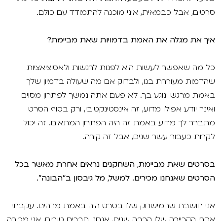
סרטים, אבל כבמאית, איני מוכנה להתמודד עם כולם.
איך את מגלה את האמת בדמויות שאת מביימת?
כל מה שאפשר לעשות הוא לפנות לרגשות ולאסוציאציות
שהדמות מעוררת בנו, ולבדוק אם מה שעולה בדמיון שלך
באמת מרגש ונוגע בך. לא פעם אתה נמשך לפתרון מסוים
ואינך יודע אפילו מדוע, זה אינסטינקטיבי, ורק בסוף הסרט
מתברר לך מדוע באמת זה היה הפתרון המתאים. זה יכול
לקרות כעבור עשר שנים, אבל זה קורה.
בסרטים שאת מביימת, השחקנים נראים אחרת מאשר בכל
הסרטים שאנחנו מכירים. למשל, מל גיבסון ב"הבונה".
אני חושבת שהמישחק שלו בסרט היה באמת מדהים. עקבתי
אחרי הקריירה שלו הרבה שנים, אנחנו חברים טובים, אני מכירה