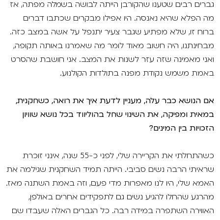
גברים רבים שטענו שהקורבן הייתה לבושה בשמלה מפתה, אז
מה הפלא שהיא נאנסה. היו אפילו מבקרים שכתבו דברים
ברוח זו, שלא מפתיע שגבר צעיר יתנפל על אשה במצב כזה.
מבחינתנו, היה חשוב מאוד לומר מה שאמרנו באותה תקופה,
ואני מאמינה שזה עזר לשנות את המצב. אני חושבת שהסרט
באמת משמש נקודת מפנה בתולדות הקולנוע.
אם הנושא כבר עלה, מעניין לדעת איך את רואה, כשחקנית,
במאית ומפיקה, את השינוי שחל בהוליווד בכל נושא שוויון
הזכויות בין המינים?
כשהתחלתי את הקריירה שלי, לפני כ-55 שנה, אינני זוכרת
שראיתי הרבה נשים סביבי. הייתה תמיד השחקנית שגילמה את
האמא שלי, היו לנו מאפרות מדי פעם, וזה באמת השתנה מאז.
מהרגע שהחלו להגיע נשים גם לתפקידים אחרים באולפן,
האווירה השתפרה במידה רבה. כל הגברים האלה שעבדו שם