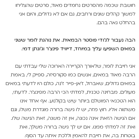
חושבת שכמה מהסרטים נחמדים מאוד, סרטים שהצליחו
למשוך קהלים שונים ורחבים, גם אם לא גדולים, והיום אני
בהחלט גאה בהם.
הבה נעבור לג'ודי פוסטר הבמאית. את נוהגת לומר ששני
במאים השפיעו עליך במיוחד, דייוויד פינצ'ר וג'ונתן דמי.
אני חייבת לומר, שלאורך הקריירה הארוכה שלי עבדתי עם
הרבה מאוד במאים, אנשים כמו סקורסיזה, ספייק לי, באמת
במאים גדולים, שאברול, ז'אן-פייר ז'נה, כולם היו לדעתי במאים
מעולים. מבחינה טכנית, למדתי הכי הרבה מפינצ'ר. לדעתי,
הוא הטכנאי המושלם ביותר שֶיֵש בקולנוע. אף אחד אינו
משתווה אליו. חוץ מזה, יש לו גישה ברורה מוגדרת משלו, וגם
אם הגישה הזאת אינה נכונה, אין זה משנה, זאת הגישה שלו.
ואת זה למדתי ממנו. אם יש לך גישה ברורה משלך, ואת
בוטחת בה, את חייבת להאמין וללכת איתה עד הסוף.