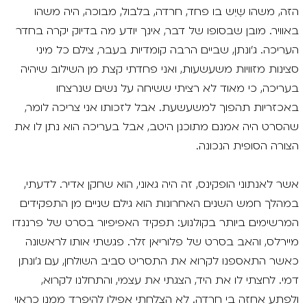
הזה, משהו שֶיֵש בו פחד, חרדה, בלבול, מבוכה, היה משהו
באוויר. מובן שבסופו של דבר, אינך יודע מה בדיוק יקרה בחדר
העריכה. ג'ונתן, שביים הרבה קומדיות בעבר, צילם כל מיני
סצינות מזוויות משעשעות, ואני פחדתי קצת מן השילוב שיהיה
בעריכה, כי מאוד לא רציתי ששיחה על נשים שנרצחו
באכזריות תהפוך למשעשעת. אבל לזכותו אני צריכה לומר,
שהסרט היה אמנם מתוכנן היטב, אבל בעריכה הוא נתן לו את
הצורה הסופית הנכונה.
אשר לאנתוני הופקינס, זה היה גאוני, הוא שחקן אדיר. לדעתי,
במהלך חמש השנים האחרונות הוא גילם שניים מן התפקידים
המרשימים ביותר בקולנוע: תפקיד האפיפיור בסרט של פרננדו
מיירלס, והאב בסרט של פלוריאן זלר. פגשתי אותו לראשונה
כאשר התאספנו לקרוא את התסריט סביב השולחן, עם ג'ונתן
דמי. לחצתי לו את היד, הצגתי את עצמי, והתחלנו לקרוא,
ולפתע אחזה בי חרדה. לא הצלחתי אפילו להיפרד ממנו כראוי