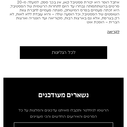
איזבל הופר היא יקירת פסטיבל קאן, אין בכך ספק. למעלה מ-20
סרטים בהשתתפותה נבחרו עד היום לתחרות הרשמית של הפסטיבל,
היא זכתה פעמיים בפרס המישחק, מונתה פעמיים לחברת צוות
השופטים של הפסטיבל, וכל הופעה שלה – והיא עובדת ללא לאות, לא
רק בצרפת, אלא גם בארצות רבות, מקוריאה ועד הונגריה וארצות
הברית – הופכת אוט
לקריאה
לכל הגליונות
נשארים מעודכנים
הרשמו לניוזלטר ותקבלו מאיתנו עדכונים והמלצות על כל
הסרטים והאירועים החדשים והכי מעניינים