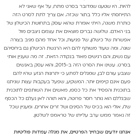
להיות. היו שטענו שמדובר בסרט מתח, על אף שאני לא
התייחסתי אליו כלל בתור שכזה. אם צריך לתת לסרט הזה
כותרת משנה, הייתי אומרת שהוא עוסק בתחושת הכישלון של
בני האדם. שלושה גברים מוצאים את עצמם ניצבים מול
אפשרות של כישלון, של פגיעוּת, וכל אחד מהם מגיב בצורה
שונה. ומה שעוד משותף להם היא הרגשת הכישלון גם ביחסיהם
עם נשים, והם רגישים מאוד בנקודה הזאת. זה מה שעניֵין אותי
בסרט. עשינו את הסרט הזה ב-2015, והוא עסק באנשים
שצבע עורם לבן, שמגלים לפתע כי יתרונות הגזע שהיו להם
פעם אינם קיימים יותר. המשקיע, שפעל בעקבות עצות שניתנו
בתוכנית והפסיד את כל כספו, מאשים את השותפים לתוכנית
שבגללם הוא נותר חסר פרוטה, והוא תוהה לאן נעלם כל הכסף
שלו, אולי הוא בכיס של הסינים ושל זרים אחרים. ומעניין שכל
זה נאמר ממש ערב עלייתו של טראמפ לשלטון.
אנחנו יודעים שבחייך הפרטיים, את מגלה עמדות פוליטיות