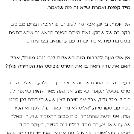
מייד קפצת ואמרת שלא זה מה שנאמר.
איני זוכרת בדיוק, אבל מה לעשות, יש הרבה דברים מביכים
בקריירה של שחקן. זאת הייתה הפעם הראשונה שהשתתפתי
במסיבת עיתונאים ודיברתי עם עיתונאים בצרפתית.
אין אולי טעם להרבות היום בשאלות לגבי "נהג מונית", אבל
האם את עדיין רואה בו את הסרט שביסס את הקריירה שלך?
בעינַי, זה היה הסרט שהיווה שינוי בדרך הקולנועית שלי. זה היה
סרט שסימל תקופה שלמה, ואני גאה מאוד להיות שותפה לו.
היה לי מזל גדול, אבל אני חייבת לציין שעשיתי קודם לכן סרט
נוסף עם סקורסיזה, "אליס לא גרה כאן יותר", ולכן הוא הכיר
אותי. אני יודעת שהתנהל ויכוח סביב התפקיד שלי, היו כאלה
שטענו שאני צעירה מכדי לגלם זונה קטינה, בעיקר פקידי
ממשל בקליפורניה שרצו לדעת אם אני אכן מודעת למה שאני