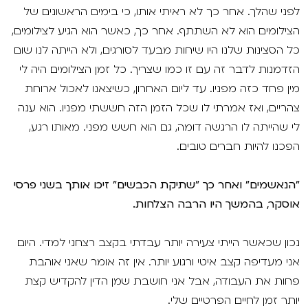
לפני שהלך. אחר כך לא ראיתי אותו, כי בימים הראשונים של
הצילומים הוא לא השתתף. אחר כך, כאשר הוא הגיע לצילומים,
כל הסצינות שלנו היו שיחות מבעד לסורגים, ולא הייתה לנו שום
הזדמנות לדבר זה עם זו כמו שצריך. כל זמן הצילומים היה לי
מין פחד כזה מפניו. עד ליום האחרון, כשיצאנו לאכול ארוחת
צהריים, ואז אמרתי לו שכל הזמן הזה חששתי מפניו. הוא ענה
לי שהייתה לו הרגשה דומה, גם הוא חשש מפני. מאותו רגע,
הפכנו להיות חברים טובים.
"הנאשמים" ואחר כך "שתיקת הכבשים" זיכו אותך בשני פרסי
אוסקר, בהמשך היו הרבה הצלחות.
נכון שכאשר הייתי צעירה יותר עבדתי בקצב רצחני למדי. היום
אני מעדיפה קצב איטי ורגוע יותר. אין זה אומר שאני אוהבת
פחות את העבודה, אבל אני חושבת שמן הדין להקדיש קצת
יותר זמן לחיים הפרטיים שלי.