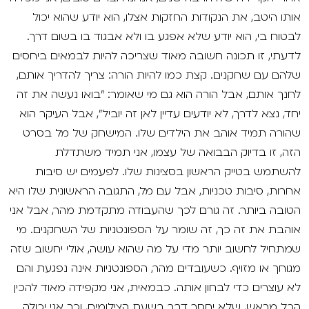
אותו היטב, את הנקודות החזקות אצלו, הוא יודע שהוא יכול
לבטוח בי, הוא יודע שלא אפגע בו ולא אבגוד בו בשום דרך.
לדעתי, זו תכונה חשובה מאוד שצריכה להיות לבמאים ביחסים
שלהם עם שחקנים. קצת כמו להיות הורה: צריך להדריך אותם,
לחנך אותם, אבל הורה הוא גם מי שאומר: "בואו נעשה את זה
יחד, נצא לדרך, לא יודעים עדיין לאן זה יוביל", אבל העיקר הוא
שהורה תמיד אוהב את הילדים שלו. המישחק של מל בסרט
הזה, זו בדיוק הבבואה של עצמו, אני תמיד משתדלת
להשתמש בטייק הראשון בסצינות שלו. לפעמים יש סיבות
אחרות, סיבות טכניות, אבל עם מל, התגובה הראשונית שלו היא
הטובה ביותר. זה גורם לכך שהעבודה מתקדמת מהר, אבל אני
אוהבת את זה כך, זה שומר על הספונטניות של השחקנים. מי
שמתחיל לחשוב יותר מדי על מה שהוא עושה, אולי יחשוב שזה
מגוחך או מזויף. כשעובדים מהר, הספונטניות אינה נפגעת והם
לא עוצרים כדי לבחון אותה. כבמאית, אני מקפידה מאוד להכין
הכל מראש, שלא יחסר דבר בשעת הצילומים, וכך אני יכולה