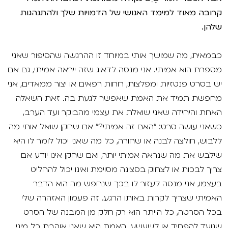
קרובה מאוד למימד האנושי של הדמויות שלך ולהתנהגות
שלהן.
כבמאית, מה שמושך אותי במיוחד זו ההרגשה שהסיפור שאני
מספרת הוא אמיתי. אני מנסה לדאוג שזה ייראה אמיתי, גם אם
יש בסרט פנטזיות ומפלצות, רוחות רפאים או יצור ממאדים, אני
מחפשת תמיד את האמת שאפשר לגעת בה. זאת השאלה
האחת והיחידה שאני שואלת את עצמי מהבוקר ועד הערב,
כשאני עושה סרט: "האם זה אמיתי?" אם שחקן שואל אותי מה
ללבוש, חולצה לבנה או שחורה, כל מה שאני יכול לומר לו היא
שילבש את מה שנראה אמיתי יותר, ואם שחקן אינו יודע אם
צריך לבכות או לצחוק בסצינה מסוימת ואינו יכול להחליט
בעצמו, אני מנסה לעזור לו בכך שנחפש מה הוא הדבר
האמיתי שצריך לקרות באותו הרגע. זה פעמון האזהרה שלי
בכל הסרטה, כל הייתר הוא רק חלק מן המבנה של הסרט
שנועד להפחיד או לשעשע. האמת היא שאני אוהבת כל מיני