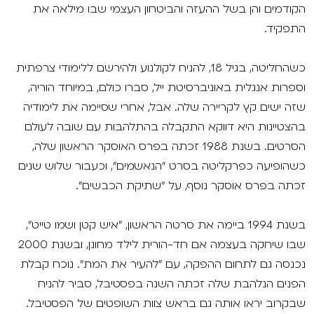
הקודמים והן בשל ההעזה והביטחון העצמי שבו מילאה את
התפקיד.
כשהחליטה, בגיל 18, להניח לקולנוע ולהירשם ללימודי צרפתית
וספרות אנגלית באוניברסיטת ייל, סברו כולם, במיוחד הוריה,
שזה ישים קץ לקריירה שלה. אבל, אחרי שסיימה את לימודיה
בהצטיינות היא דווקא התקבלה בהתלהבות עם שובה לעולם
הסרטים. בשנת 1988 זכתה בפרס האוסקר הראשון שלה,
כשהופיעה כפרקליטה בסרט "הנאשמים", וכעבור שלוש שנים
זכתה בפרס אוסקר נוסף, על "שתיקת הכבשים".
בשנת 1994 ביימה את סרטה הראשון, "איש קטן ושמו טייט",
שבו שיחקה בעצמה אם חד-הורית לילד מחונן, ובשנת 2000
נכנסה גם לתחום ההפקה, עם "להעיר את המת". נוכח קבלת
הפנים הנלהבת שלה זכתה השנה בפסטיבל, סביר להניח
שבקרוב יראו אותה גם בראש צוות השופטים של הפסטיבל.