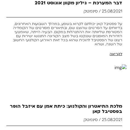
דבר המערכת – גיליון מקוון אוגוסט 2021
25.08.2021 / סינמטק
על פסטיבל קאן יכולתם לקרוא בשפע, במהלך השבועות האחרונים,
בדיווחים על הסרטים שהוצגו שם, ובתיאורים מפורטים של הקומדיה
המטורפת שליוותה את ההתנהלות במקום. הבעיה הייתה, שאמצעי
הזהירות המופגנים שננקטו בשל מצב הקורונה התנגשו ישירות עם
רצונו של הפסטיבל להוכיח שהוא בכל זאת האירוע הקולנועי החשוב
של השנה, ושהא
לקריאה
מלכת התיאטרון והקולנוע: כיתת אמן עם איזבל הופר
בפסטיבל קאן
25.08.2021 / סינמטק