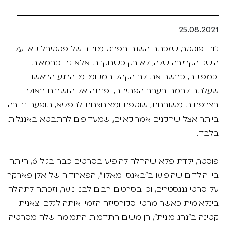
VOD
מועדון אנגלית לקטנטנים
מחווה לקסבייה דולאן
25.08.2021
ENG
מועדון אנגלית לכל המשפחה
סינמטק קאלט על הגג 2026
ג'ודי פוסטר, שזכתה השנה בפרס מיוחד של פסטיבל קאן על
הישגי הקריירה שלה, לא רק כשחקנית אלא גם כבמאית
לאזור האישי
ראשון בקולנוע
נבחרי דוקאביב 2026
וכמפיקה, כבשה את לב הקהל המקומי מן הרגע הראשון
שעלתה לבמה בערב הפתיחה, ופנתה אל היושבים באולם
שלישי בשלייקס
אירועים מיוחדים
רכישת מנוי
בצרפתית משובחת, שוטפת ומצוחצחת להפליא, תופעה נדירה
אפטר בסינמטק
הגלריה
ביותר אצל שחקנים אמריקאיים, שמעדיפים להתבטא באנגלית
Gift Card
בלבד.
Teen Screen
צור קשר
פוסטר, ילדת פלא שהחלה להופיע בסרטים כבר בגיל 6, הייתה
קולנוע ישראלי
בין הילדים שהופיעו ב"באגסי מאלון", הפארודיה של אלן פארקר
לפי ימים
על סרטי גנגסטרים, וכן בסרטים רבים לבני נוער, וזכתה לתהילה
בינלאומית כאשר מרטין סקורסיזה הזמין אותה לגלם יצאנית
קטינה ב"נהג מונית", הן משום התדמית התמימה שלה מסרטיה