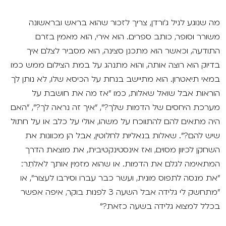
מה שנוגע לניל ג'ורדן, צריך לזכור שהוא בראש ובראשונה
משורר וסופר, כותב ספרים. הוא אירי, הוא מאמין בזרם
התודעה, וכאשר הוא מתכנן סצינה, הוא מסביר לצלם איך
בדיוק הוא רוצה אותה, והוא מתנהג על במת הצילום ממש כמו
במאי תיאטרון. הוא מתיישב בנחת על הכיסא שלו, לא נותן לך
הוראות אבל שואל שאלות, כמו "אז מה את חושבת על
מערכת היחסים של הדמות שלך?", "איך זה נראה לך?", "האם
היה מתאים להם להתווכח על משהו, אולי על כלב או על חתול
שיש להם?". שאלות בנאליות לחלוטין, אבל הן מכוונות את
השחקן לכיוון מסוים, ואז אינסטינקטיבית, את מוצאת הדרך
המתאימה לגלם את הדמות. או שהוא מזמין אותך לאלתֵר:
"את מנסה לתפוס מונית, ועשר כבר עברו וסירבו לעצור", או
"מתחשק לי גלידה אבל השעה 3 לפנות בוקר, איפה אפשר
בכלל למצוא גלידה בשעה כזאת?"