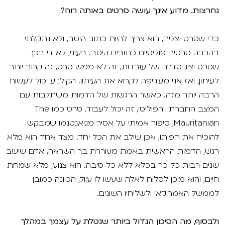
נחרצות. מדוע אינך עושה סרטים באותה רוח?
כדי שסרט יצליח, הוא צריך להיות כתוב היטב, ולא נתקלתי
בהרבה סרטים פוליטיים כתובים היטב. בעינַי, לא די בכך
שסרט יציג סדרה של עובדות, זה לא ממש סרט, זה קרוב יותר
לעיתון, ואז אני מעדיפה לקרוא את העיתון. הקולנוע יכול לעשות
הרבה יותר מזה. כאשר הרגשות של הדמות משתלבות עם
המצב החברתי והפוליטי, זה יכול לעבוד. סרט כמו The
Mauritanian, סיפור אמיתי על אסיר מגואנטנמו שמבקש
להוכיח את חפותו, אכן שילב את הכל יחד. מצד אחד הוא מלא
רגש, הדמות הראשית באמת מעוררת בך השראה, אדם שישב
שנים רבות כל כך בכלא ללא כל סיבה. הוא צנוע, מלא שמחת
חיים, והוא מוכן לסלוח לאלה שעשו לו עוול, הכוונה כמובן
לממשל האמריקאי ולשליחיו השונים.
ולבסוף, מה הסיכון הגדול ביותר שנטלת על עצמך במהלך