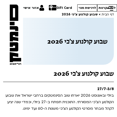
Gift Card
אזור אישי
לוח הקרנות
לרכישת מנוי
דף הבית
>
שבוע קולנוע צ'כי 2026
שבוע קולנוע צ'כי 2026
הסרטים שלנו
חופשי למנויים
תכניות מיוחדות
טרום בכורה
פסטיבל אנימיקס 2026
שבוע קולנוע צ'כי 2026
סדרות עונת 26/27
חדשים
הדרכים הלא ידועות
27/7-3/8
סרט פלוס
קורסים
במראה הישראלית
ביולי ובאוגוסט 2026 יארחו שוב הסינמטקים ברחבי ישראל את שבוע
הקולנוע הצ'כי המסורתי. התוכנית תפתח ב-27 ביולי, וכמדי שנה יציע
לילדים ולכל המשפחה
מחווה לג'ון קסאווטס
ההזמנות שלי
לקהל מבחר מסרטי הקולנוע הצ'כי משנות ה-60 ועד ימינו.
הקרנות על פופים
סיפורי קיץ