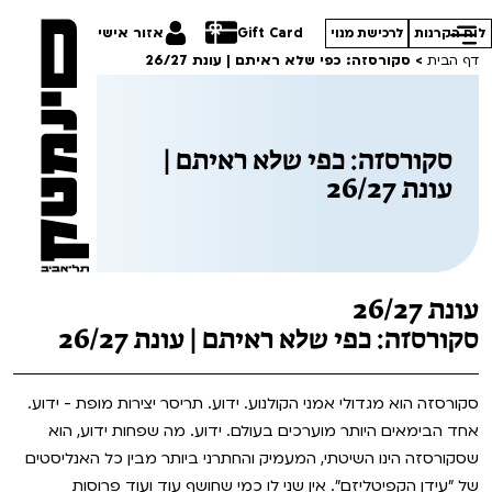
Gift Card
אזור אישי
לוח הקרנות
לרכישת מנוי
דף הבית
>
סקורסזה: כפי שלא ראיתם | עונת 26/27
סקורסזה: כפי שלא ראיתם |
עונת 26/27
הסרטים שלנו
חופשי למנויים
תכניות מיוחדות
טרום בכורה
פסטיבל אנימיקס 2026
עונת 26/27
סדרות עונת 26/27
חדשים
הדרכים הלא ידועות
סקורסזה: כפי שלא ראיתם | עונת 26/27
סרט פלוס
קורסים
במראה הישראלית
סקורסזה הוא מגדולי אמני הקולנוע. ידוע. תריסר יצירות מופת - ידוע.
אחד הבימאים היותר מוערכים בעולם. ידוע. מה שפחות ידוע, הוא
לילדים ולכל המשפחה
מחווה לג'ון קסאווטס
ההזמנות שלי
שסקורסזה הינו השיטתי, המעמיק והחתרני ביותר מבין כל האנליסטים
הקרנות על פופים
של "עידן הקפיטליזם". אין שני לו כמי שחושף עוד ועוד פרוסות
סיפורי קיץ