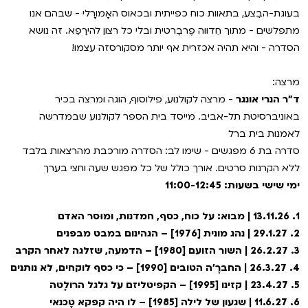
VOD
בעוגת-הבֵצע, בתאוות כוח כפייתית ובכאוס האָמורָלי - שבהם אנו
מועדון אנגלית לקטנטנים
מחווה לקסבייה דולאן
מתפלשים - מתוך חֵדווה פֶרבֶרטית ובלי כל רצון להירַפֵא. זה נושא
הסדרה - והיא תהיה אכזרית אף יותר מסקורסזה עצמו!
ENG
מועדון אנגלית לכל המשפחה
סינמטק קאלט על הגג 2026
מרצה:
לאזור האישי
ראשון בקולנוע
נבחרי דוקאביב 2026
ד"ר הנרי אונגר
- מרצה לקולנוע, פילוסוף, הוגה ומרצה בכיר
באוניברסיטת תל-אביב. מייסד בית הספר לקולנוע שבמדרשה
שלישי בשלייקס
אירועים מיוחדים
רכישת מנוי
לאמנות בית ברל
סדרה בת 6 מפגשים - שימו לב: הסדרה מורכבת מהרצאות בלבד
אפטר בסינמטק
הגלריה
ללא הקרנות סרטים. אורך כולל של כל מפגש שעה וחצי בערך
Gift Card
ימי שישי בשעות: 11:00-12:45
Teen Screen
צור קשר
1. 13.11.26 | מבוא: על כוח, כסף, חמדנות, ומוּסר האדם
קולנוע ישראלי
2. 29.1.27 | נהג מונית [1976] – הגהינום במבט מבפנים
3. 26.2.27 | השור הזועם [1980] – הדמעה, שזלגה לאחר הקרב
לפי ימים
4. 26.3.27 | החברֶ'ה הטובים [1990] – כי כסף לוקחים, לא נותנים
5. 23.4.27 | קזינו [1995] – הקפיטליזם על גלגל הרולֶטה
6. 11.6.27 | שגעון של לילה [1985] – לו היה קפקא טֶכנאי