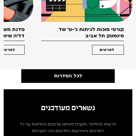
קורסי סוכות לכיתות ג'-ט' של
סדנת משחק
סינמטק תל אביב
דליה שימקו 
לפרטים
לפרטים
לכל הסדרות
נשארים מעודכנים
הרשמו לניוזלטר ותקבלו מאיתנו עדכונים והמלצות על כל
הסרטים והאירועים החדשים והכי מעניינים