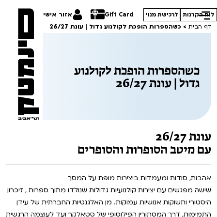
Gift Card
אזור אישי
לוח הקרנות
לרכישת מנוי
דף הבית
>
כשהספרות הופכת לקולנוע גדול | עונת 26/27
כשהספרות הופכת לקולנוע
גדול | עונת 26/27
הסרטים שלנו
חופשי למנויים
תכניות מיוחדות
טרום בכורה
הדרכים הלא ידועות
עונת 26/27
סדרות עונת 26/27
חדשים
במראה הישראלית
עם מיטב הסופרות והסופרים
סרט פלוס
קורסים
מחווה לג'ון קסאווטס
אהבות, סודות ומעמדות ביצירות מופת על המסך
שישה מפגשים עם יצירות קולנועיות גדולות שנולדו מתוך ספרות , זיכרון
לילדים ולכל המשפחה
סיפורי קיץ
ההזמנות שלי
היסטורי ותשוקות אנושיות עמוקות. מן האלגנטיות החברתית של עידן
הקרנות על פופים
התמימות, דרך המסתורין הפילוסופי של סטאלקר ועד לעוצמה הרגשית
מחווה לקסבייה דולאן