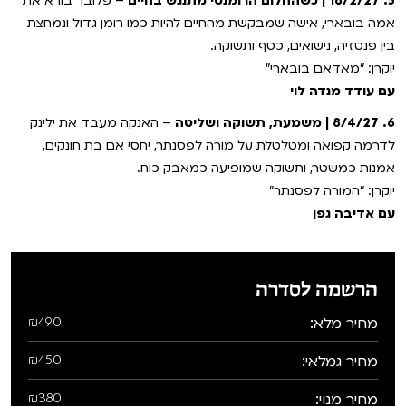
5. 18/2/27 | כשהחלום הרומנטי מתנגש בחיים
– פלובר בורא את
אמה בובארי, אישה שמבקשת מהחיים להיות כמו רומן גדול ונמחצת
בין פנטזיה, נישואים, כסף ותשוקה.
יוקרן: "מאדאם בובארי"
עם עודד מנדה לוי
6. 8/4/27 | משמעת, תשוקה ושליטה
– האנקה מעבד את ילינק
לדרמה קפואה ומטלטלת על מורה לפסנתר, יחסי אם בת חונקים,
אמנות כמשטר, ותשוקה שמופיעה כמאבק כוח.
יוקרן: "המורה לפסנתר"
עם אדיבה גפן
הרשמה לסדרה
מחיר מלא:
₪490
מחיר גמלאי:
₪450
מחיר מנוי:
₪380