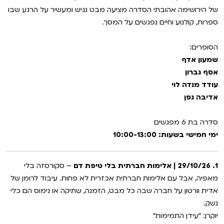
VOD
של הירושימה אהובתי הסדרה מציעה מבט נגיש ומעשיר על הרגע שבו
מועדון אנגלית לקטנטנים
סינמטק קאלט על הגג 2026
ספרות, קולנוע וחיים נפגשים על המסך.
ENG
מועדון אנגלית לכל המשפחה
נבחרי דוקאביב 2026
הסופרים:
שמעון אדף
לאזור האישי
ראשון בקולנוע
אירועים מיוחדים
אסף גברון
עודד מנדה לוי
שלישי בשלייקס
הגלריה
רכישת מנוי
אדיבה גפן
אפטר בסינמטק
סדרה בת 6 מפגשים
Gift Card
ימי חמישי בשעות: 10:00-13:00
Teen Screen
צור קשר
קולנוע ישראלי
1. 29/10/26 | אלימות חברתית בלי טיפת דם
– סקורסזה בלי
מאפיה, אבל עם אלימות חברתית אכזרית לא פחות. עיבוד לרומן של
לפי ימים
אדית וורטון על חברה שבה כל מבט, הזמנה, שתיקה או נימוס הם כלי
נשק.
יוקרן: "עידן התמימות"