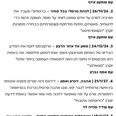
עם שמעון אדף
2. 26/11/26 | להיות נורמלי בכל מחיר
– ברטולוצ’י מעבד את
מורביה לסרט על אדם שמוכן לוותר על מוסר, תשוקה וזהות כדי
להשתייך. פאשיזם, מיניות מודחקת וקונפורמיזם כבחירה מסוכנת.
יוקרן: "הקונפורמיסט"
עם שמעון אדף
3. 24/12/26 | מסע אל אזור הרצון
– טרקובסקי לוקח את המדע
הבדיוני של האחים סטרוגצקי והופך אותו למסע פילוסופי: מה באמת
היינו מבקשים לו ניתנה לנו גישה למשאלה העמוקה ביותר שלנו?
יוקרן: "סטאלקר"
עם אסף גברון
4. 21/1/27 | אהבה, זיכרון ואסון
– דיראס ורנה יוצרים מפגש אינטימי
בין אישה צרפתייה לגבר יפני, שבו אהבה פרטית נכרכת בטראומה
היסטורית. סרט על מה שאפשר לזכור, ומה שאי אפשר באמת לדעת
יוקרן: "הירושימה אהובתי"
עם עודד מנדה לוי