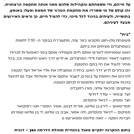
על חייהם, חיי משפחתם והקהילות שלהם מפני אותה מתקפה הרצחנית.
זהו קולם של מי ששרדו את מתקפת הטרור של חמאס ופעלו באומץ,
בתושייה, ולעיתים בניגוד לכל סיכוי, כדי להציל חיים. כך נראים האירועים
מבעד לעיניהם.
"בית"
משפחת גולן-חוגג מקיבוץ כפר עזה, מתעוררת בבוקר ה- 7.10 לתופת
כשמחבלים מציתים את ביתם.
האש שמאיימת לשרוף אותם חיים מעמידה אותם בפני האפשרות לברוח
החוצה לאוויר הפתוח ולידי המחבלים, או לרוץ דרך האש החשופה וכך, בכל
מחיר להציל את חיי בתם התינוקת.
הם בוחרים לרוץ דרך האש. בחירה שמובילה את אליי אריאל ויעל הקטנה
להרגיש את התופת על בשרם, לעבור שיקום ארוך ומטלטל אבל גם להינצל
בזכות אהבתם הבלתי מתפשרת לבתם הקטנה.
שחקנים: מיכאל אלוני, מורן רוזנבלט
יוצר ובמאי – עודד דוידוף
יוצר ומפיק – דניאל פינקלמן
תסריטאים – לירון בן שלוש, אורית דבוש, אמיר הספרי ויונה רוזנקיאר
מפיקים – דניאל פינקלמן, חיה אמור, אביב בן שלוש, לי בן שלוש קופרמן
חברות הפקה – זואה פילמס וספארקס גו
בתום ההקרנה יתקיים פאנל בהנחיית מנהלת הדרמה yes – דגנית