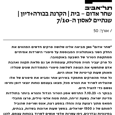
שחר אדום – בית | הקרנת בכורה+דיון |
שנתיים לאסון ה-7/10
/ אורך: 50
"שחר אדום" yes מביאה אלינו שלושה פרקים חדשים המהווים את
החלק השני באנתולוגיה המבוססת על סיפורי הישרדות אמיתיים
ממתקפת הטרור של השבעה באוקטובר.
כל פרק יעביר חוויה מטלטלת, עוצמתית אך גם מלאת תקווה ואהבת
אדם שתחשוף את הצופה לשלושה סיפורי התמודדות שונים שנולדו
מאותן שעות קריטיות של אותו היום.
כל אחד מהפרקים מתמקד באירוע אחר ומביא את סיפורם של אלו
שהצליחו לשרוד את הנורא מכל, מצאו בעצמם כוחות יוצאי דופן וחרפו
נפשם כדי להציל חיים.
בבוקר ה- 7.10.23 התרחש אסון הטרור הגדול והנורא ביותר בתולדות
מדינת ישראל. בשעת זריחה, תחת מטח אלפי טילים, פרצו מחבלי
חמאס מתוך רצועת עזה והחלו במסע רצח, אונס ושריפה שהוביל
למותם של כ 1500 ישראלים. במשך שעות ארוכות בשדות, בבתים,
במיגוניות ובדרכים, ניסו עשרות אלפי אנשים לשרוד בכוחות עצמם. להגן