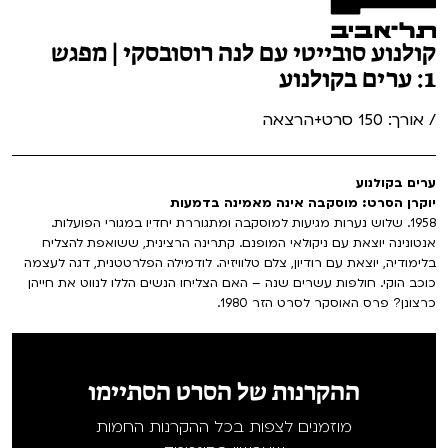
קולנוע סובייטי עם לנה רוסובסקי | מפגש
1: ערים בקולנוע
/ אורך: 150 סרט+הרצאה
ערים בקולנוע
יוקרן הסרט: מוסקבה אינה מאמינה בדמעות
1958. שלוש נערות מגיעות למוסקבה ומתגוררת יחדיו במגורי הפועלות.
אנטונינה יוצאת עם ניקולאי המופנם. קתרינה הרצינית, ששואפת להצליח
בלימודיה, יוצאת עם רודיון, צלם טלוויזיה. לודמילה הפלרטטנית, דגה לעצמה
כוכב הוקי. חולפות עשרים שנה – האם הצליחו הנשים הללו לנווט את חייהן
כרצונן? פרס האוסקר לסרט הזר 1980.
ההקרנות של הסרט הסתיימו
מוזמנים לצפות בכל ההקרנות החמות