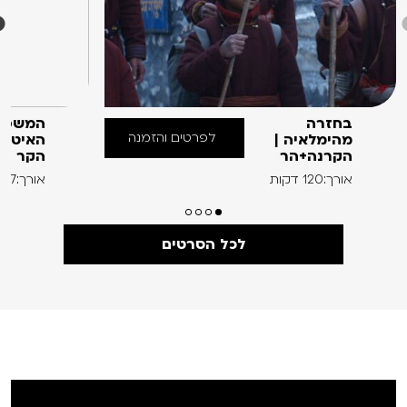
בחזרה
המשפח
לפרטים והזמנה
מהימלאיה |
האיטלק
הקרנה+הר
הקר
אורך:120 דקות
אורך:97 דקות
לכל הסרטים