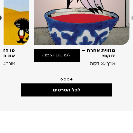
מזווית אחרת –
פו הדב
לפרטים והזמנה
דוקומ
את בוני
אורך:60 דקות
אורך:60 דקות
לכל הסרטים