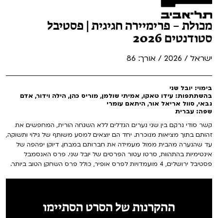
מכולת – פרימיירה חגיגית | פסטיבל
סטודנטים 2026
ישראל / 2026 / אורך: 86
בימוי: יובל שני
בהשתתפות: עידו טאקו, אמיתי שולמן, מוריס כהן, הילה וידור, אדם
גבאי, סוול אריאל אור, היתאם עומרי
שפה: עברית
קשר סודי נרקם בין שני נערים הגדלים ללא השגחה הורית, המחפשים את
זהותם בתוך מציאות מנוכרת. יחד הם יוצאים למסע משותף של גילוי ותשוקה,
עד שהנערה מהבית ממול מעמידה את חברותם במבחן. דיוקן יפהפה של
אינטימיות בהתהוות, סרטו עטור הפרסים של יובל שני. פרס האנסמבל
פסטיבל ירושלים, 4 מועמדויות לפרס אופיר, כולל פרס השחקן הטוב ביותר.
ההקרנות של הסרט הסתיימו