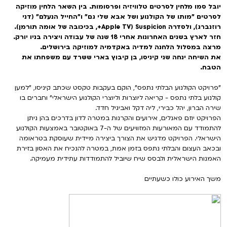
יובל סמו מלחין לסרטים טלוויזיה ופרסומות. בין השאר הלחין מוזיקה
לסרטים "מותו של הקולנוע ושל אבא שלי גם" ו"החייל הנעלם" (דני
רוזנברג), ולסדרה Suspicion (Apple TV+, בכיכובה של אומה תורמן).
חזר לארץ בשנים האחרונות אחרי 18 שנה של עבודה ויצירה בניו יורק.
מרצה במסלול הלחנה למדיה באקדמיה למוזיקה בירושלים.
את השיחה ינחה שני קיניסו, בן קיבוץ בארי ששרד עם משפחתו את
הטבח.
"פרויקט הקולנוע הבלתי נתפס", הוקם בעקבות טקסט שכתב קיניסו, "למען
קולנוע בלתי נתפס - קריאה ליוצרות וליוצרי הקולנוע הישראלי" וחברים בו
שירה הברון, יהל כבירי, ליה דקל ואביגיל חדד.
הפרויקט יוזם פאנלים, אירועים והקרנות במטרה לדון בדרכים בהן ניתן
להתמודד עם המאורעות המזוויעים של ה-7 באוקטובר באמצעות הקולנוע
הישראלי. הפרויקט מדגיש את הצורך ביצירה מיידית שעוסקת בטראומה
ובכאב העצום והבלתי נתפס בזמן אמת, במטרה להנכיח את האסון בזירת
האמנות הישראלית ולבסס שיח שיוביל להתמודדות עתידית מעמיקה.
משך האירוע כולו כשעתיים