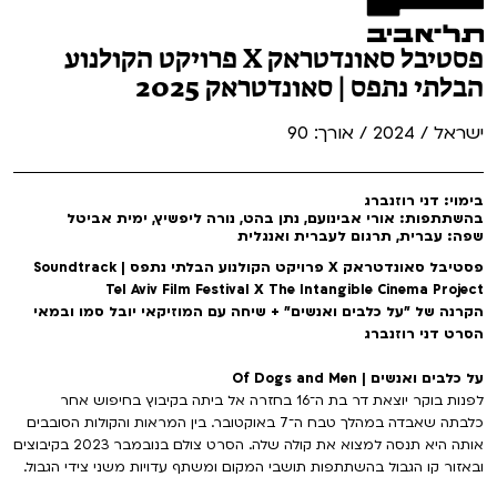
פסטיבל סאונדטראק X פרויקט הקולנוע
הבלתי נתפס | סאונדטראק 2025
ישראל / 2024 / אורך: 90
בימוי: דני רוזנברג
בהשתתפות: אורי אבינועם, נתן בהט, נורה ליפשיץ, ימית אביטל
שפה: עברית, תרגום לעברית ואנגלית
פסטיבל סאונדטראק X פרויקט הקולנוע הבלתי נתפס | Soundtrack
Tel Aviv Film Festival X The Intangible Cinema Project
הקרנה של "על כלבים ואנשים" + שיחה עם המוזיקאי יובל סמו ובמאי
הסרט דני רוזנברג
על כלבים ואנשים | Of Dogs and Men
לפנות בוקר יוצאת דר בת ה־16 בחזרה אל ביתה בקיבוץ בחיפוש אחר
כלבתה שאבדה במהלך טבח ה־7 באוקטובר. בין המראות והקולות הסובבים
אותה היא תנסה למצוא את קולה שלה. הסרט צולם בנובמבר 2023 בקיבוצים
ובאזור קו הגבול בהשתתפות תושבי המקום ומשתף עדויות משני צידי הגבול.