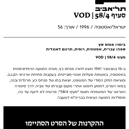
סעיף 58/4 | VOD
ישראל/אסטוניה / 1996 / אורך: 56
בימוי: פנחס שץ
שפה: עברית, אסטונית, רוסית, תרגום לאנגלית
סעיף 58/4 | VOD
ב-16 בנובמבר 1941 הוצא להורג פנחס כץ, מנהיג התנועה הרוויזיוניסטית
באסטוניה, באשמת פעילות אנטי-סובייטית. בעקבות פתיחת ארכיוני הק.ג.ב.
ומציאת התיק הסודי של המשפט, יוצאת בתו של פנחס כץ, מרגלית ובנה,
במאי הסרט, למסע חיפוש אחרי מקום קבורתו של אביה. דרך סיפורה
הטראגי של המשפחה חושף "סעיף 58/4"; פרשיה לא ידועה עד כה,
מתולדות התנועה הציונית בבריה"מ לשעבר.
ההקרנות של הסרט הסתיימו