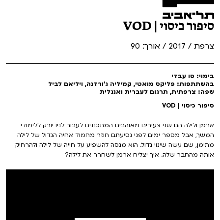
סיפור כיסוי | VOD
צרפת / 2017 / אורך: 90
בימוי: סו עבדי
בהשתתפות: פליקס מואטי, קמיליה ג'ורדנה, ויליאם לביל
שפה: צרפתית, תרגום לעברית ואנגלית
סיפור כיסוי | VOD
ארמן ולילה הם שני צעירים מאוהבים המתכננים לעבור לניו יורק ללימודי
המשך, אבל מספר ימים לפני נסיעתם חוזר מחמוד אחיה הגדול של לילה
מתימן, שם עשה שינוי גדול. הוא מנסה להשפיע על חייה של לילה ולהרחיק
אותה מהחבר שלה. איך יצליח ארמן לשחרר את לילה?