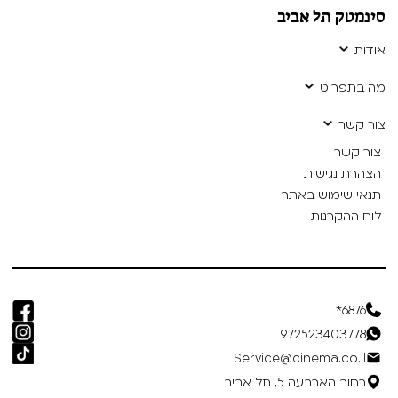
סינמטק תל אביב
אודות
מה בתפריט
צור קשר
צור קשר
הצהרת נגישות
תנאי שימוש באתר
לוח ההקרנות
6876*
972523403778
Service@cinema.co.il
רחוב הארבעה 5, תל אביב