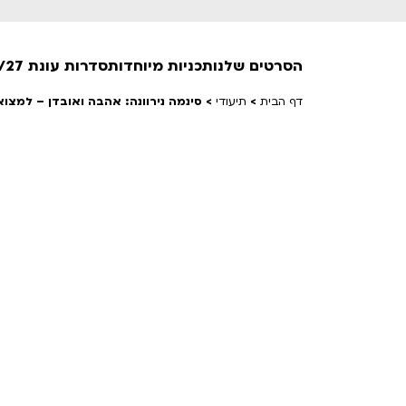
הסרטים שלנו
תכניות מיוחדות
סדרות עונת 26/27
דף הבית
>
תיעודי
>
סינמה נירוונה: אהבה ואובדן – למצו
חופשי למנויים
טרום בכורה
חדשים
סרט פלוס
לילדים ולכל המשפחה
הקרנות על פופים
מועדון אנגלית לקטנטנים
מועדון אנגלית לכל המשפחה
הדרכ
ראשון בקולנוע
שלישי בשלייקס
לפ
אפטר בסינמטק