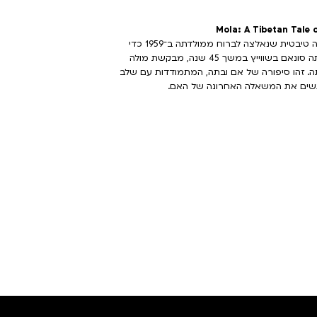
קונסנג וונגמו – המוכרת למשפחתה בשם "מולה" – היא נזירה טיבטית שנאלצה לברוח ממולדתה ב־1959 כדי
להימלט מהכיבוש הסיני. כיום, בגיל מאה, לאחר שגרה עם בתה סונאם בשווייץ במשך 45 שנה, מבקשת מולה
 זהו סיפורה של אם ובתה, המתמודדות עם שלב
הגשים את המשאלה האחרונה של האם.