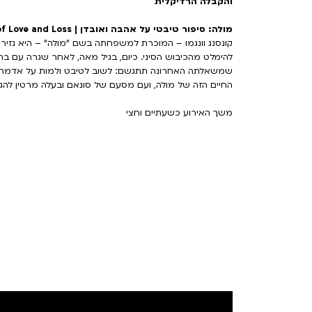
והקבלה הרדיקלית
מולה: סיפור טיבטי על אהבה ואובדן | Mola: A Tibetan Tale of Love and Loss
שמשאלתה האחרונה תתגשם: לשוב לטיבט ולמות על אדמתה.
החיים הזה של מולה, ועם מסעם של סונאם ובעלה מרטין ל
משך האירוע כשעתיים וחצי