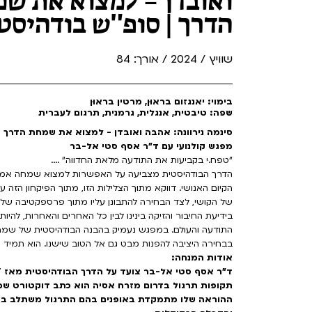
ואובדן – למצוא את ש
הדרך | סופ"ש בודהיסט
שוויץ / 2024 / אורך: 84
בימוי: יאנגזום בראוּן, מרטין בראוּן
שפה: טיבטית, אנגלית, גרמנית, תרגום לעברית
סינמה נירוונה: אהבה ואובדן - למצוא את שמחת הדרך
מפגש קולנועי עם ד"ר אסף סטי אל-בר
"טפח.י בקביעות את התודעה מלאת החדווה" ....
הדרך הבודהיסטית מצביעה על האפשרות למצוא שמחה אמיתי
הקיום האנושי. דווקא מתוך הצלילות הזו, מתוך הפיקחון הזה
של הקושי, לצד הבחירה להתבונן עליו מתוך פרספקטיבה ש
בידיעת החיבור והזיקה בינינו לבין כל האחרים והאחרות, להיו
התודעה והעולם. במפגש נעמיק בהבנה הבודהיסטית של שמחה
בבחירה היציבה להפנות מבט גם אל הטוב שישנו. הוא תמיד יש
אודות המנחה:
תקופות תרגול בדרום מזרח אסיה הוא כתב דוקטורט שמצ
ההוראה שלו מתמקדת באופנים בהם התרגול משתלב בתוך