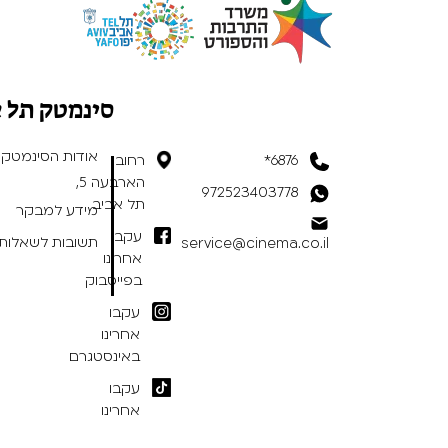
סינמטק תל 
אודות הסינמטק
6876*
רחוב
הארבעה 5,
972523403778
תל אביב
מידע למבקר
עקבו
תשובות לשאלות 
service@cinema.co.il
אחרינו
בפייסבוק
עקבו
אחרינו
באינסטגרם
עקבו
אחרינו
בטיקטוק