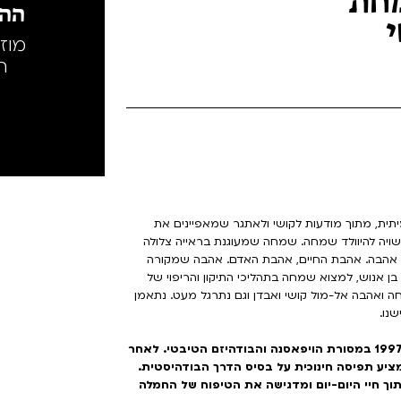
מחת
ההק
י
מוז
ה
ת, מתוך מודעות לקושי ולאתגר שמאפיינים את
 עשויה להיוולד שמחה. שמחה שמעוגנת בראייה צלולה
ל אהבה. אהבת החיים, אהבת האדם. אהבה שמקורה
ת בן אנוש, למצוא שמחה בתהליכי התיקון והריפוי של
 ואהבה אל-מול קושי ואבדן וגם נתרגל מעט. נתאמן
נו.
ד"ר אסף סטי אל-בר צועד על הדרך הבודהיסטית מאז 1997 במסורת הויפאסנה והבודהיזם הטיבטי. לאחר
יע תפיסה חינוכית על בסיס הדרך הבודהיסטית.
 חיי היום-יום ומדגישה את הטיפוח של החמלה