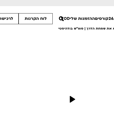
קורסים
ההזמנות שלי
VOD
לוח הקרנות
לרכישת 
א את שמחת הדרך | סופ"ש בודהיסטי
30
00
00
ים הלא ידועות
פסטיבל אנימיקס 2026
רטים
לפרטים