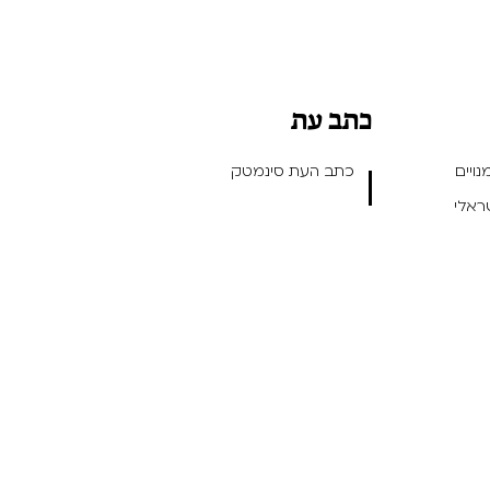
כתב עת
ויים
כתב העת סינמטק
שראלי