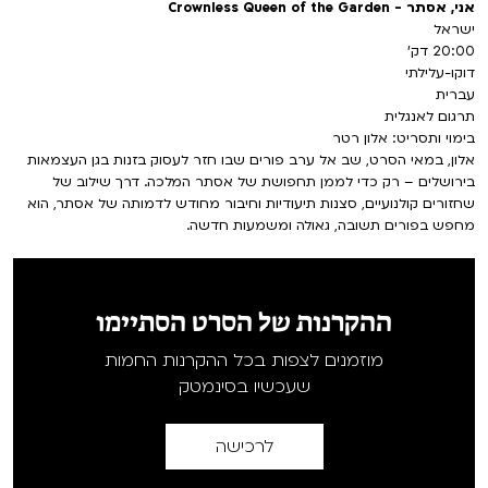
אני, אסתר - Crownless Queen of the Garden
ישראל
20:00 דק'
דוקו-עלילתי
עברית
תרגום לאנגלית
בימוי ותסריט: אלון רטר
אלון, במאי הסרט, שב אל ערב פורים שבו חזר לעסוק בזנות בגן העצמאות
בירושלים – רק כדי לממן תחפושת של אסתר המלכה. דרך שילוב של
שחזורים קולנועיים, סצנות תיעודיות וחיבור מחודש לדמותה של אסתר, הוא
מחפש בפורים תשובה, גאולה ומשמעות חדשה.
ההקרנות של הסרט הסתיימו
מוזמנים לצפות בכל ההקרנות החמות
שעכשיו בסינמטק
לרכישה