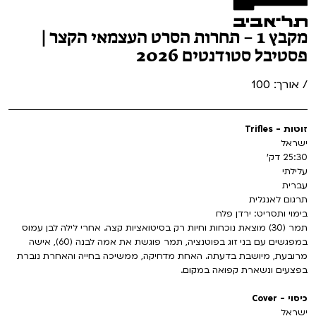
מקבץ 1 – תחרות הסרט העצמאי הקצר |
פסטיבל סטודנטים 2026
/ אורך: 100
זוטות - Trifles
ישראל
25:30 דק'
עלילתי
עברית
תרגום לאנגלית
בימוי ותסריט: ירדן פלח
תמר (30) מוצאת נוכחות וחיות רק בסיטואציות קצה. אחרי לילה לבן עמוס
במפגשים עם בני זוג בפוטנציה, תמר פוגשת את אמה לבנה (60), אישה
מרובעת, מיושבת בדעתה. האחת מדחיקה, ממשיכה בחייה והאחרת נוברת
בפצעים ונשארת קפואה במקום.
כיסוי - Cover
ישראל