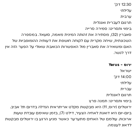
12:30 דק'
עלילתי
ערבית
תרגום לעברית ואנגלית
בימוי ותסריט: סמירה סרייה
סאברין (32), מסתירה את זהותה המינית מאמה, סועאד. במספרה
השכונתית, שיחה מקרית עם לקוחה חושפת את דעותיה ההומופביות של
האם ומשאירה את סאברין מול האפשרות הכואבת שאולי על הפער הזה אין
דרך לגשר.
ירוס - Yerus
ישראל
14:00 דק'
עלילתי
עברית
תרגום לאנגלית
בימוי ותסריט: תמנה פרץ
ירושלים (ירוס, 11) היא מבקשת מקלט אריתראית הגדלה בדרום תל אביב.
ביום-יום היא דואגת לאחיה הצעיר, דילט (7), בזמן שאימם עובדת שעות
ארוכות. עולמם של האחים מתערער כאשר מגיע הרגע בו ירושלים מבקשת
לדאוג לעצמה.