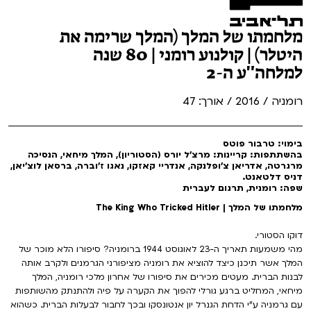
מלחמתו של המלך (המלך שרימה את
היטלר) | קולנוע רומני | 80 שנה
למלחה"ע ה-2
רומניה / 2016 / אורך: 47
בימוי: טרבור פוטס
בהשתתפות: קריינות: מרצ'ל יורס (הסטוריון), המלך מיחאי, הנסיכה
מרגרטה, אדריאן צ'ופלנקה, אנדריי קאזקו, נאגו ז'וברה, ברסאן לוצ'יאן,
דניס דלטאנט.
שפה: רומנית, תרגום לעברית
מלחמתו של המלך | The King Who Tricked Hitler
דוקו הסטורי.
מהי משמעות תאריך ה-23 לאוגוסט 1944 ברומניה? סיפורו הלא מוכר של
המלך אשר תיכנן כיצד להוציא את רומניה מציפורני הגרמנים ולקרב אותה
לבנות הברית. מעטים מכירים את סיפורו של אחרון מלכי רומניה, המלך
מיחאי, המחליט ברגע גורלי להפוך את הקערה על פיה ולהתנתק מהשותפות
עם גרמניה ע"י הדחת הגנרל יון אנטונסקו ובכך לחבור לבעלות הברית. כשהוא