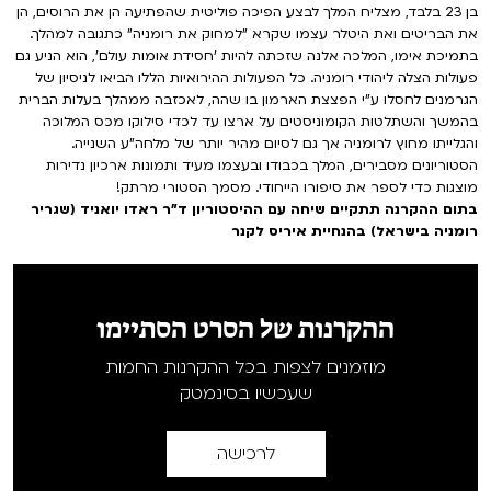
בן 23 בלבד, מצליח המלך לבצע הפיכה פוליטית שהפתיעה הן את הרוסים, הן
את הבריטים ואת היטלר עצמו שקרא "למחוק את רומניה" כתגובה למהלך.
בתמיכת אימו, המלכה אלנה שזכתה להיות 'חסידת אומות עולם', הוא הניע גם
פעולות הצלה ליהודי רומניה. כל הפעולות ההירואיות הללו הביאו לניסיון של
הגרמנים לחסלו ע"י הפצצת הארמון בו שהה, לאכזבה ממהלך בעלות הברית
בהמשך והשתלטות הקומוניסטים על ארצו עד לכדי סילוקו מכס המלוכה
והגלייתו מחוץ לרומניה אך גם לסיום מהיר יותר של מלחה"ע השנייה.
הסטוריונים מסבירים, המלך בכבודו ובעצמו מעיד ותמונות ארכיון נדירות
מוצגות כדי לספר את סיפורו הייחודי. מסמך הסטורי מרתק!
בתום ההקרנה תתקיים שיחה עם ההיסטוריון ד"ר ראדו יואניד (שגריר
רומניה בישראל) בהנחיית איריס לקנר
ההקרנות של הסרט הסתיימו
מוזמנים לצפות בכל ההקרנות החמות
שעכשיו בסינמטק
לרכישה