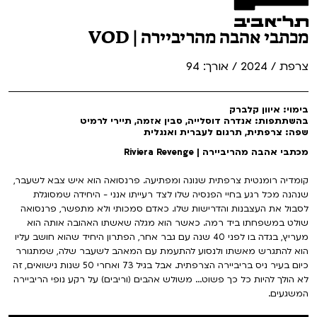
מכתבי אהבה מהריביירה | VOD
צרפת / 2024 / אורך: 94
בימוי: איוון קלברק
בהשתתפות: אנדרה דוסלייה, סבין אזמה, תיירי לרמיט
שפה: צרפתית, תרגום לעברית ואנגלית
מכתבי אהבה מהריביירה | Riviera Revenge
קומדיה רומנטית צרפתית שנונה ומפתיעה. פרנסואה הוא איש צבא לשעבר,
שנהנה מכל רגע בחיי הפנסיה שלו לצד רעייתו אנני - היחידה שמסוגלת
לסבול את העצבנות והדרישות שלו. כאדם סמכותי ולא מתפשר, פרנסואה
שולט במשפחתו ביד רמה. כאשר הוא מגלה שאשתו האהובה אותה הוא
מעריץ, בגדה בו לפני 40 שנה עם גבר אחר, הפתרון היחיד שהוא חושב עליו
הוא להתגרש מאשתו ולנסוע להתעמת עם המאהב לשעבר שלה, שמתגורר
כיום בעיר ניס בריביירה הצרפתית. אבל בגיל 73 ואחרי 50 שנות נישואים, זה
לא הולך להיות כל כך פשוט... משולש אהבים (וריבים) על רקע נופי הריביירה
המשגעים.