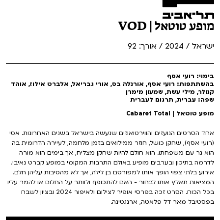
מופע טוטאל | VOD
ישראל / 2024 / אורך: 92
בימוי: רועי אסף
בהשתתפות: רועי אסף, אורנלה בס, אורי גבריאל, אלברט אילוז, אוהד
קנולר, מילי עשת, שמעון מימרן
שפה: עברית, תרגום לעברית
מופע טוטאל | Cabaret Total
אחד הסרטים הנועזים והווירטואוזים שנעשה בישראל בשנים האחרונות. אסי
(רועי אסף), שחקן כושל, חוזר ממילואים בזמן מלחמה, לעיירה הדרומית בה
הוא גר עם משפחתו. הוא חולם להיות שחקן מצליח, אך בימים הוא מורה
לדרמה בתיכון ובערבים מופיע באולם התרבות המקומי במופע קברט נאיבי.
אירוע בלתי צפוי הופך אותו למפורסם בן לילה, אך לא מהסיבות עליהן חלם.
המציאות תאלץ אותו לבחור - האם להתכופף ולוותר על החלום או להמר עליו
בכל הכוח. הסרט זכה בפרסי אופיר לצילום ולאיפור 2024 ובציון לשבח
בפסטיבל מאר דל פלאטה, ארנגטינה.