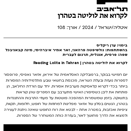
לקרוא את לוליטה בטהרן
איטליה/ישראל / 2024 / אורך: 108
בימוי: ערן ריקליס
בהשתתפות: גולשיפטה פרהאני, זאר אמיר איברהימי, מינה קבאניבכל
שפה: פרסית, אנגלית, תרגום לעברית
לקרוא את לוליטה בטהרן | Reading Lolita in Tehran
יום חמישי בבוקר, ברפובליקה האסלאמית של איראן, אזאר נאפיסי, פרופסור
לספרות נועזת ובעלת השראה, מכנסת בחשאי שבע מתלמידותיה המסורות
ביותר בכדי לקרוא קלאסיקות מערביות אסורות. יחד עם הורדת החיג'אב, הן
פותחות את ליבן כשסיפורן האישי מתערבב עם הספרים שהן קוראות
בתשוקה. בזמן שמשמרות המהפכה פושטות על מעוזי התרבות וההתנגדות
בטהרן, הנשים בסלון של אזאר מפליגות למחוזות של חופש, חלומות, תקוות,
ציפיות ואכזבות, במטרה אחת - לבטא את רוח החופש שאינה ניתנת לעצירה
ולמצוא את הדרך מחושך לאור, בעזרת כוחה המשחרר של הספרות.