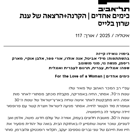
כימים אחדים | הקרנה+הרצאה של ענת
שרון בלייס
איטליה / 2025 / אורך: 117
בימוי: גואידו קייזה
בהשתתפות: מילי אביטל, אנה אולרו, אורי פפר, אלבן אוקיי, מארק
ריסמן, מנשה נוי, מוני מושונוב
שפה: אנגלית, עברית, תרגום לעברית ואנגלית
כימים אחדים | For the Love of a Woman
עפ״י רב המכר האהוב של מאיר שלו
שנות ה־70. אסתר, החיה באמריקה, מקבלת מכתב מסתורי לאחר מות
אמה. היא מתבקשת לאתר אישה שחיה בארץ־ישראל של שנות ה־30
ושומרת סוד הקשור לחייה. אסתר מגיעה לישראל ויוצרת קשר עם פרופסור
זיידה שיעזור לה בחיפושיה.
שנות ה־30. מושבת חלוצים בעמק, אווירה של עולם חדש. משה, אלמן ואב
לשניים, שוכר אישה שתסייע לו באחזקת הבית. בואה של יהודית מסעיר את
חייו ואת חייהם של שני גברים נוספים: יעקב, חקלאי רומנטיקן וגלוברמן, סוחר