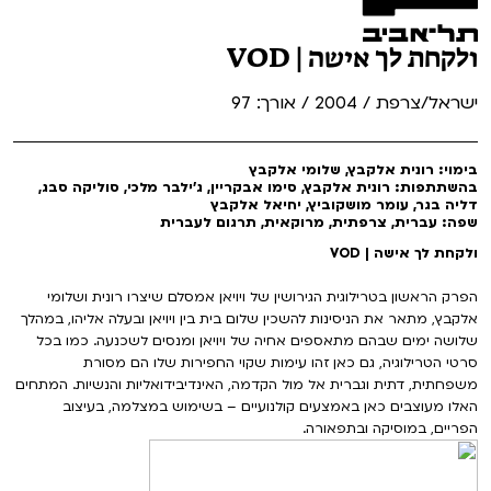
ולקחת לך אישה | VOD
ישראל/צרפת / 2004 / אורך: 97
בימוי: רונית אלקבץ, שלומי אלקבץ
בהשתתפות: רונית אלקבץ, סימו אבקריין, ג'ילבר מלכי, סוליקה סבג,
דליה בגר, עומר מושקוביץ, יחיאל אלקבץ
שפה: עברית, צרפתית, מרוקאית, תרגום לעברית
ולקחת לך אישה | VOD
הפרק הראשון בטרילוגית הגירושין של ויויאן אמסלם שיצרו רונית ושלומי
אלקבץ, מתאר את הניסינות להשכין שלום בית בין ויויאן ובעלה אליהו, במהלך
שלושה ימים שבהם מתאספים אחיה של ויויאן ומנסים לשכנעה. כמו בכל
סרטי הטרילוגיה, גם כאן זהו עימות שקוי החפירות שלו הם מסורת
משפחתית, דתית וגברית אל מול הקדמה, האינדיבידואליות והנשיות. המתחים
האלו מעוצבים כאן באמצעים קולנועיים – בשימוש במצלמה, בעיצוב
הפריים, במוסיקה ובתפאורה.