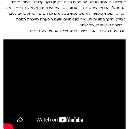
לנובלה של אחד מגדולי הסופרים הרומניים, יון לוקה קרג'לה, בשם: "לפיד
הפסחא". הבמאי שחש חיבור עמוק לשורשיו היהודיים, מצא לנכון ליצור את
הסרט הנוכחי כאשר הוא משתמש בצילומים מרהיבים (המתקשרים לעברו
כצייר) וחוכך בסוגיית השנאה בין אנשים שעם הופעתה מייצרת תגובת
שרשרת שקשה לעצור אותה.
זוכה פרס השחקן הטוב ביותר בפסטיבל הסרטים של סרייבו.