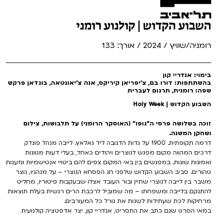
השבוע הקדוש | קולנוע רומני
רומניה/שוויץ / 2024 / אורך: 133
בימוי: אנדריי קון
בהשתתפות: דורו בם, צ'יפריאן קיריקס, אנה צ'יאונטאה, בוגדאן פרקש
שפה: רומנית, תרגום לעברית
השבוע הקדוש | Holy Week
זוכה בשלושה פרסי ה"גופו" (האוסקר הרומני) על תלבושות, צילום
ושחקן המשנה.
דרמה תקופתית. 1900 על גדות הדנובה ליד גאלאץ. לייבה מנהל פונדק
דרכים המהווה מקום מפגש לנוצרים ויהודים כאחד, בעלי דעות מגוונות
ואמונות שונות. במפגשים בין באי המקום צפים להם ביטויי אנטישמיות וגזענות
טהורים. סביב השבוע הקדוש שלפני חג הפסחא הנוצרי – על מנהגיו, נוצר
משבר בין לייבה לנוצרי שתיין ובור העובד אצלו שבעקבות פיטוריו, מחליט
להתנקם בלייבה ומשפחתו – מה שמוביל לרכבת הרים רגשית בעלת תוצאות
מרחיקות לכת שעתידות לשנות את גורל כל המעורבים.
במאי הסרט שגם כתב את התסריט, אנדריי קון, יצר אדפטציה קולנועית