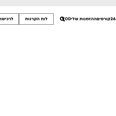
קורסים
ההזמנות שלי
VOD
לוח הקרנות
לרכישת 
:15
00
:15
ים הלא ידועות
פסטיבל אנימיקס 2026
רטים
לפרטים