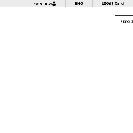
Gift Card
ENG
אזור אישי
מנוי
16
22:00
תיכון מגשימים
17:
21:30
בחזרה מההימלאיה
17
כי את מכוערת