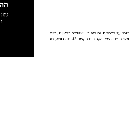
ההק
מוז
ה
פרק פודקאסט לייב. ליאור חפץ, במאי הסדרה העלילתית "המזח" על מלחמת יום כיפור, ששודרה בכאן 11, ביים
בעקבות 7 באוקטובר את הסדרה העלילתית "אור ראשון", שתשודר בחודשים הקרובים בקשת 12. מה דומה, מה