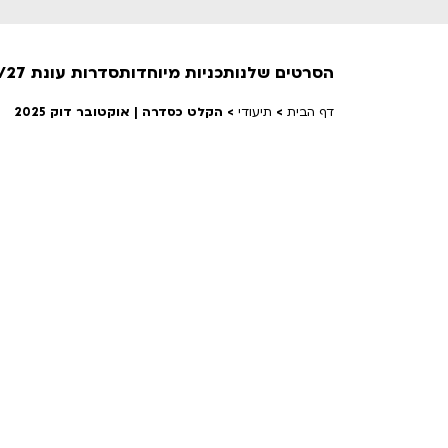
הסרטים שלנו
תכניות מיוחדות
סדרות עונת 26/27
דף הבית
>
תיעודי
>
הקלט כסדרה | אוקטובר דוק 2025
חופשי למנויים
טרום בכורה
חדשים
סרט פלוס
לילדים ולכל המשפחה
הקרנות על פופים
מועדון אנגלית לקטנטנים
מועדון אנגלית לכל המשפחה
הדרכ
ראשון בקולנוע
שלישי בשלייקס
לפ
אפטר בסינמטק