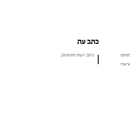
כתב עת
ויים
כתב העת סינמטק
שראלי