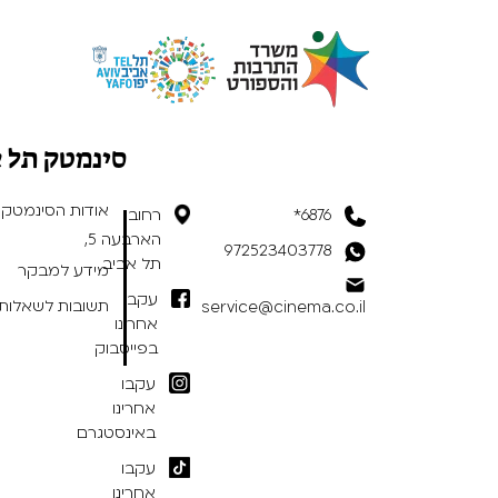
סינמטק תל 
אודות הסינמטק
6876*
רחוב
הארבעה 5,
972523403778
תל אביב
מידע למבקר
עקבו
תשובות לשאלות 
service@cinema.co.il
אחרינו
בפייסבוק
עקבו
אחרינו
באינסטגרם
עקבו
אחרינו