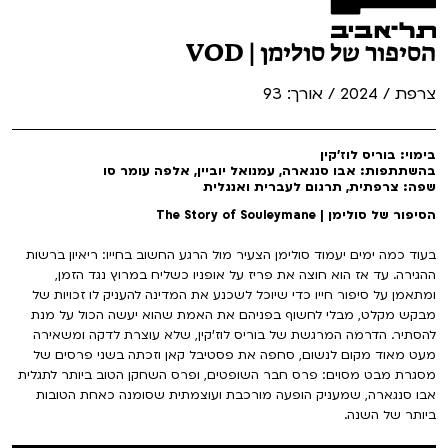
הסיפור של סולימן | VOD
צרפת / 2024 / אורך: 93
בימוי: בוריס לוז'קין
בהשתתפות: אבו סנגארה, עמנואל יוביין, אלפה עומר סו
שפה: צרפתית, תרגום לעברית ואנגלית
הסיפור של סולימן | The Story of Souleymane
בעוד כמה ימים יעמוד סולימן הצעיר מול הרגע החשוב בחייו: ריאיון ברשות
ההגירה. עד אז הוא חוצה את פריז על אופניו כשליח במרוץ נגד הזמן,
ומתאמן על סיפור חייו כדי שיוכל לשכנע את המדינה להעניק לו זכויות של
מבקש מקלט, מבלי לחשוף בפניהם את האמת שהוא יעשה הכול על מנת
להסתיר. הדרמה המרגשת של בוריס לוז'קין, שלא עוצרת לדקה ומשאירה
מעט מאוד מקום לנשום, סחפה את פסטיבל קאן וזכתה בשני פרסים של
מסגרת מבט מסוים: פרס חבר השופטים, ופרס השחקן הטוב ביותר לתגלית
אבו סנגארה, שמעניק הופעה מורכבת ועוצמתית שסומנה כאחת הטובות
ביותר של השנה.