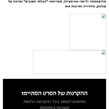
פודקאסטר (דיסני-פורמציה), תסריטאי "הבלתי חשובים" ומרצה על
קולנוע, טלוויזיה ותרבות פופ
ההקרנות של הסרט הסתיימו
מוזמנים לצפות בכל ההקרנות החמות
שעכשיו בסינמטק