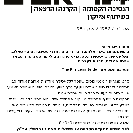
הנסיכה הקסומה | הקרנה+הרצאה |
בשיתוף אייקון
ארה"ב / 1987 / אורך: 98
בימוי: רוב ריינר
בהשתתפות: קארי אלווס, רובין רייט פן, מנדי פטינקין, פיטר פאלק,
וואלאס שון, כריסטופר גסט, כריס סרנדון, בילי קריסטל, פרד סבאג'
שפה: אנגלית, תרגום לעברית
הנסיכה הקסומה | The Princess Bride
סרט פנטזיה רומנטי וקסום שהפך לקלאסיקה מודרנית ואהובה אודות סב
המספר לנכדו סיפור אגדה ישן על מלך רשע, נסיכה יפיפייה ואהובה האמיץ
אשר מוכנים לעשות הכל בשם אהבת אמת.
ההקרנה בשיתוף פסטיבל "אייקון". פסטיבל אייקון הוא פסטיבל ארצי שנתי
למדע בדיוני, פנטזיה ומשחקי תפקידים, שמתקיים במרכז תל אביב מאז
שנת 1998. מדי שנה מושך אליו הפסטיבל קהל של אלפים, צעירים וצעירים
ברוחם.
השנה יתקיים הפסטיבל בתאריכים 8-10.10.
לפני הסרט תתקיים הקדמה על משאלות מאת זיו הרמלין שד"ר,