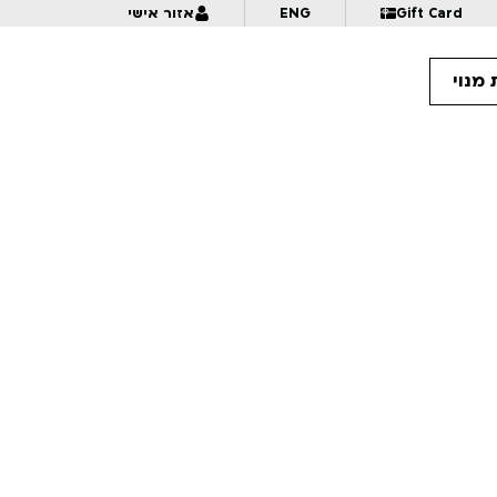
Gift Card
ENG
אזור אישי
מנוי
16
18:30
ערך סנטימנטלי
16:
החלק החסר
17:
תמול שלשום 2026 ב' – מפגש 1