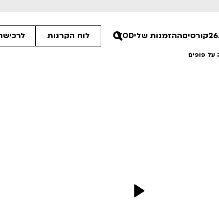
קורסים
ההזמנות שלי
VOD
לוח הקרנות
לרכישת 
 על פופים
:15
30
00
ים הלא ידועות
סיפורי קיץ
רטים
לפרטים