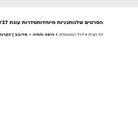
הסרטים שלנו
תכניות מיוחדות
סדרות עונת 26/27
דף הבית
>
לכל המשפחה
>
היפה והחיה – מדובב | הקרנה
חופשי למנויים
טרום בכורה
חדשים
סרט פלוס
לילדים ולכל המשפחה
הקרנות על פופים
מועדון אנגלית לקטנטנים
מועדון אנגלית לכל המשפחה
הדרכ
ראשון בקולנוע
שלישי בשלייקס
לפ
אפטר בסינמטק