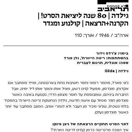
לא לפספס
גילדה | 80 שנה ליציאת הסרט! |
הקרנה+הרצאה | קולנוע ומגדר
ארה"ב / 1946 / אורך: 110
בימוי: צ'רלס וידור
בהשתתפות: ריטה הייוורת', גלן פורד
שפה: אנגלית, תרגום לעברית
גילדה | Gilda
ג'וני פארל, מהמר רמאי וחסר חשיבות נוחת בארגנטינה, ומייד מסתבך אם
אקדוחן. מונדסון, מפעיל קזינו רשע, מציל אותו והופך אותו ליד ימינו. אבל
החברות ביניהם, שמבוססת על חוסר מצפון הדדי, נקטעת באיבה כאשר
מונדסון חוזר מטיול עם אישה חדשה, גילדה הנחשקת (ריטה הייוורת' בתפקיד
בלתי נשכח), שג'וני מכיר מן העבר ולא לגמרי אוהב. המצב מסתבך עוד יותר
כאשר מונדסון נעלם.
לפני הסרט תתקיים הרצאתה של ניצן פינקו
איך הפכה מרגריטה כרמן קנזינו לריטה היוורת׳?