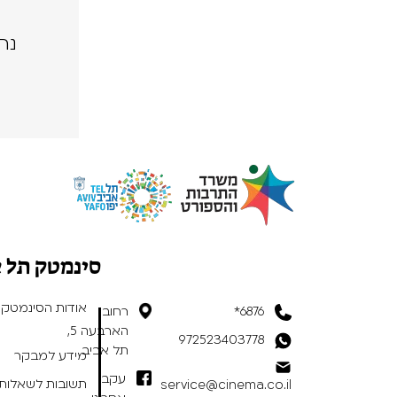
נה
סינמטק תל 
אודות הסינמטק
6876*
רחוב
הארבעה 5,
972523403778
תל אביב
מידע למבקר
עקבו
תשובות לשאלות 
service@cinema.co.il