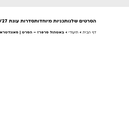
הסרטים שלנו
תכניות מיוחדות
סדרות עונת 26/27
דף הבית
>
תיעודי
>
באטהול סרפרז – הסרט | סאונדטראק 25
חופשי למנויים
טרום בכורה
חדשים
סרט פלוס
לילדים ולכל המשפחה
הקרנות על פופים
מועדון אנגלית לקטנטנים
מועדון אנגלית לכל המשפחה
הדרכ
ראשון בקולנוע
שלישי בשלייקס
לפ
אפטר בסינמטק