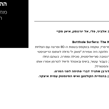
ההק
מוז
ה
אלביני, פלי, אל יורגנסון, איאן מקיי
דוקו חדש ומלהיב על להקת הארט-פאנק החלוצית, באטהול סרפרז, שקמה בטקסס בשנות ה-80 ופרצה עם הצלחת
 הפרובוקטיבי של הלהקה היה אמירת "פאק יו" גדולה לאתוס הרייגניסטי
רנטיבה סוריאליסטית, מכילה ומוזרה. כשהם החלו
עבור עשור, ביוויס ובאטהד ודיוויד לטרמן אמרו אותו
והמטורלל.
רבן שתגיד דברי פתיחה לפני הסרט.
בהנחיית הקולנוען ואיש הסינמטק עמית איצקר.