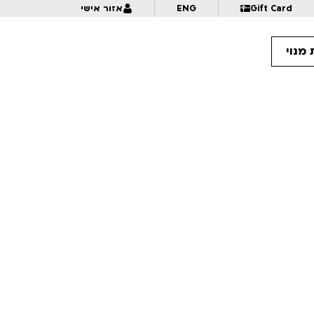
Gift Card
ENG
אזור אישי
מנוי
10:
אנימציה בתנופה | לכל המשפחה | פסטיבל אנימיקס 2026
10:
מזווית אחרת – דוקומציה | לגילאי 16+ | פסטיבל אנימיקס 2026
10:
פרצוף בפלסטלינה | לגילאי 5+ בליווי הורים | פסטיבל אנימיקס 2026