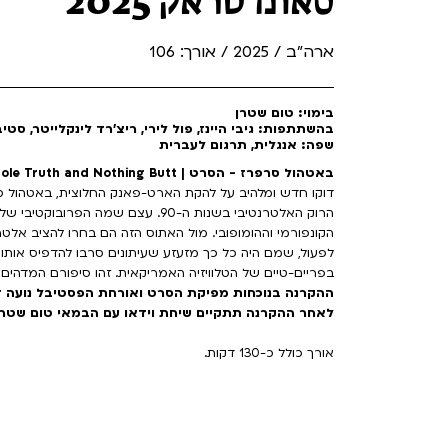
סאונדטראק 2025
ארה"ב / 2025 / אורך: 106
בימוי: טום שטרן
בהשתתפות: גיבי היינז, פול לירי, ריצ'רד לינקלייטר, סטיב 
שפה: אנגלית, תרגום לעברית
באטהול סרפרז - הסרט | Butthole Surfers: The Hole Truth and Nothing Butt
הרוק האלטרנטיבי בשנות ה-90. עצם שמה
הקונפורמי וההומופובי. מול האתוס הזה הם בחרו להציב אלט
לפעול, שמם היה כל כך מזעזע שעיתונים סרבו להדפיס אותו; כ
בפריים-טיים של הטלוויזיה האמריקאית. זהו סיפורם המדהים 
ההקרנה בנוכחות מפיקת הסרט ואורחת הפסטיבל נועה דו
לאחר ההקרנה תתקיים שיחת וידאו עם הבמאי טום שטרן 
אורך כולל כ-130 דקות.