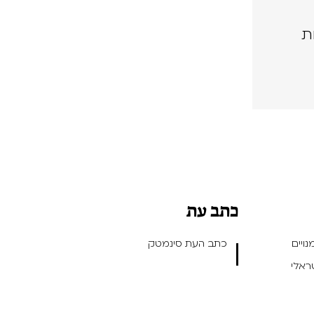
ת
כתב עת
ויים
כתב העת סינמטק
שראלי