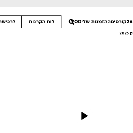
קורסים
ההזמנות שלי
VOD
לוח הקרנות
לרכישת 
20
00
30
30
ים הלא ידועות
פסטיבל אנימיקס 2026
רטים
לפרטים