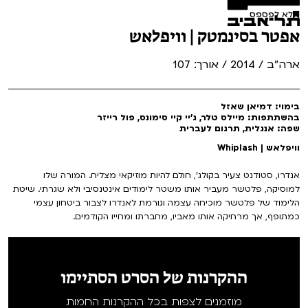
לא לפספס
אפטר בסינמטק | וויפלאש
ארה"ב / 2014 / אורך: 107
בימוי: דמיאן שאזל
בהשתתפות: מיילס טלר, ג'יי קיי סימונס, פול רייזר
שפה: אנגלית, תרגום לעברית
וויפלאש | Whiplash
אנדרו, סטודנט צעיר בקולג', חולם להיות מוזיקאי מצליח. המורה שלו
למוסיקה, פלטשר מעביר אותו משטר לימודים אינטנסיבי ולא שגרתי. שיטת
הלימוד של פלטשר מוכיחה עצמה וגורמת לאנדרו לצבור ביטחון עצמי
כמתופף, אך מרחיקה אותו מאביו, מחברתו ומחייו הקודמים.
ההקרנות של הסרט הסתיימו
מוזמנים לצפות בכל ההקרנות החמות